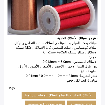
نوع من سبائك الأسلاك العارية
سبائك يمكننا القيام به بالمينا هي أسلاك سبائك النحاس والنيكل ،
أسلاك كونستانتين ، سلك المنغنيز.
كاما الأسلاك ، NiCr سبيكة
الأسلاك ، سلك سبيكة FeCrAl سبيكة الخ
بحجم:
الأسلاك المستديرة: 0.018mm ~ 3.0mm
لون عازل المينا: الأحمر ، الأخضر ، الأصفر ، الأسود ، الأزرق ،
الطبيعة ، إلخ.
حجم الشريط: 0.01mm * 0.2mm ~ 1.2mm * 24mm
موك: 5 كجم لكل حجم
Tags:
الأسلاك النحاسية بالمينا والأسلاك المغناطيس المينا
enamelled copper wire
enameled wire