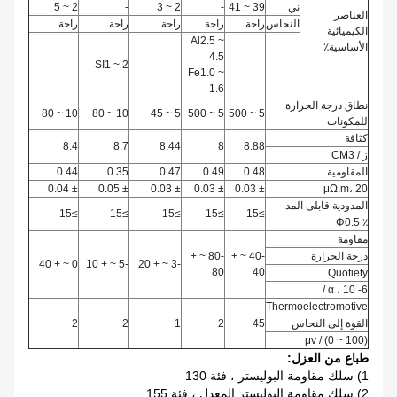
ني
39 ~ 41
-
2 ~ 3
-
2 ~ 5
العناصر
النحاس
راحة
راحة
راحة
راحة
راحة
الكيميائية
Al2.5 ~
الأساسية٪
4.5
SI1 ~ 2
Fe1.0 ~
1.6
نطاق درجة الحرارة
10 ~ 80
10 ~ 80
5 ~ 45
5 ~ 500
5 ~ 500
للمكونات
كثافة
8.4
8.7
8.44
8
8.88
ز / CM3
المقاومية
0.48
0.49
0.47
0.35
0.44
± 0.04
± 0.05
± 0.03
± 0.03
± 0.03
μΩ.m، 20
المدودية قابلى المد
≥15
≥15
≥15
≥15
≥15
٪ Φ0.5
مقاومة
درجة الحرارة
-40 ~ +
-80 ~ +
0 ~ + 40
-5 ~ + 10
-3 ~ + 20
80
40
Quotiety
α ، 10 -6 /
Thermoelectromotive
القوة إلى النحاس
45
2
1
2
2
μv / (0 ~ 100)
طباع من العزل:
1) سلك مقاومة البوليستر ، فئة 130
2) سلك مقاومة البوليستر المعدل ، فئة 155