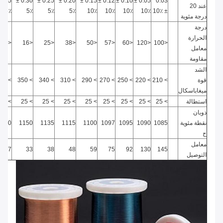
0.35 ±
0.30 ±
0.25 ±
0.20 ±
0.15 ±
0.12 ±
0.10 ±
0.05 ±
0.03
عند 20
5٪
5٪
5٪
5٪
10٪
10٪
10٪
10٪
10٪
±
درجة مئوية
درجة
الحرارة
<10
<16
<25
<38
<50
<57
<60
<120
<100
معامل
مقاومة
الشد
قوة
> 210
> 220
> 250
> 270
> 290
> 310
> 340
> 350
> 400
ميغاباسكال
استطالة
> 25
> 25
> 25
> 25
> 25
> 25
> 25
> 25
> 25
ذوبان
نقطة مئوية
1085
1090
1095
1097
1100
1115
1135
1150
1170
ج
معامل
27
33
38
48
59
75
92
130
145
التوصيل