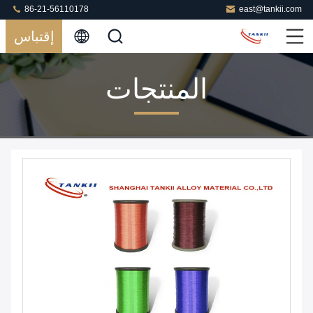
86-21-56110178
east@tankii.com
إقتباس
المنتجات