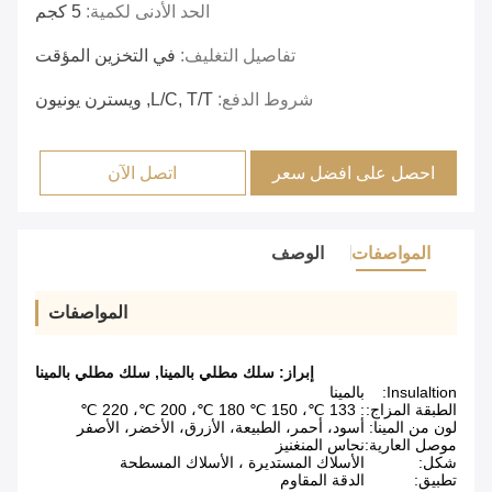
الحد الأدنى لكمية:
5 كجم
تفاصيل التغليف:
في التخزين المؤقت
شروط الدفع:
L/C, T/T, ويسترن يونيون
احصل على افضل سعر
اتصل الآن
المواصفات
الوصف
المواصفات
إبراز:
سلك مطلي بالمينا
,
سلك مطلي بالمينا
Insulaltion:
بالمينا
الطبقة المزاج:
: 133 ℃، 150 ℃ 180 ℃، 200 ℃، 220 ℃
لون من المينا:
أسود، أحمر، الطبيعة، الأزرق، الأخضر، الأصفر
موصل العارية:
نحاس المنغنيز
شكل:
الأسلاك المستديرة ، الأسلاك المسطحة
تطبيق:
الدقة المقاوم