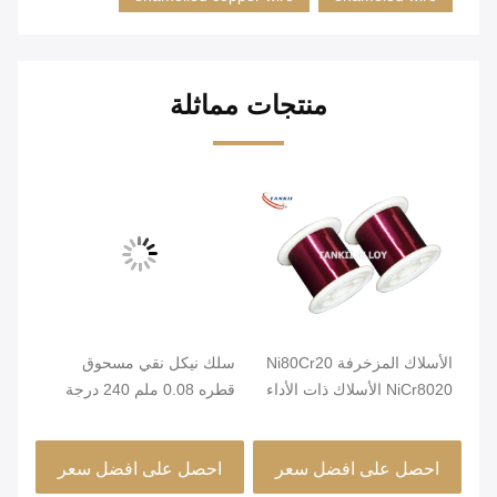
منتجات مماثلة
الأسلاك المزخرفة Ni80Cr20
سلك نيكل نقي مسحوق
NiCr8020 الأسلاك ذات الأداء
قطره 0.08 ملم 240 درجة
02-
ع
العازل الجيد
مئوية لتلف مكونات أجهزة
الاستشعار الصغيرة للسيارات
الأ
احصل على افضل سعر
احصل على افضل سعر
ا
/ ا