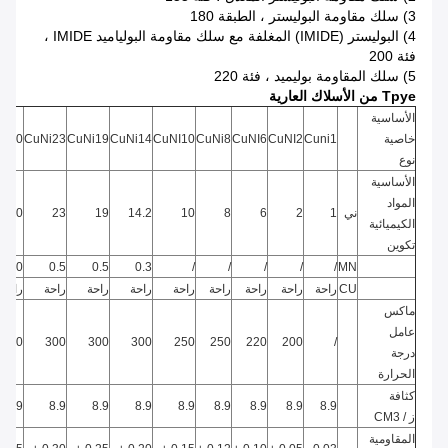
3) سلك مقاومة البوليستر ، الطبقة 180
4) البوليستر (IMIDE) المغلفة مع سلك مقاومة البولياميد IMIDE ،
فئة 200
5) سلك المقاومة بوليميد ، فئة 220
Tpye من الأسلاك العارية
الأساسية
خاصية
Cuni1
CuNI2
CuNI6
CuNi8
CuNI10
CuNi14
CuNi19
CuNi23
Ni30
نوع
الأساسية
المواد
ني
1
2
6
8
10
14.2
19
23
30
الكيميائية
تكوين
1.0
0.5
0.5
0.3
/
/
/
/
/
MN
CU
راحة
راحة
راحة
راحة
راحة
راحة
راحة
راحة
راحة
ماكس
عامل
350
300
300
300
250
250
220
200
/
درجة
الحرارة
كثافة
8.9
8.9
8.9
8.9
8.9
8.9
8.9
8.9
8.9
ز / CM3
المقاومية