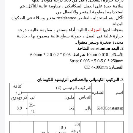
درجة حرارة التشغيل (أقل من 500 درجة مئوية). لديها
سلامة جيدة على العمل الميكانيكي ، مقاومة عالية للتآكل. يتم
استخدامه لمقاومة المتغير والانفعال من
تآكل. يتم استخدامه لعناصر resisitance متغير وسلالة في الصكوك
البديلة.
منتجاتنا لديها
الميزات
التالية: أداء مستقر ، مقاومة عالية ، درجة
حرارة عالية في العمل ، حمولة سطح عالية مسموح بها ، جاذبية
محددة صغيرة وسعر معقول.
2.
البعد
constantan
المتاحة
الأسلاك: 0.018-10mm شرائط: 0.05 * 0.2-2.0 * 6.0mm
Strip: 0.005 * 5.0-5.0 * 250mm
القضبان: OD 4-100mm
3. التركيب الكيميائي والخصائص الرئيسية للكونتانان
كثافة
التركيب الرئيسي (٪)
اسم
الشفرة
(ز /
النحاس
مليون
ني
كر
MM2)
39-
Constantan
6J40
بال.
1-2
-
8.9
41
(20
(0-
درجة