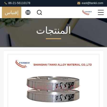
86-21-56110178
east@tankii.com
إقتباس
المنتجات