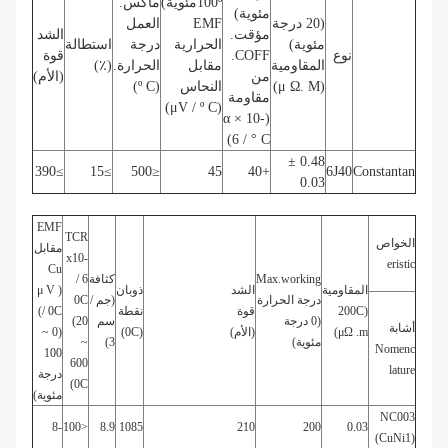
100ºمئوية)
ماكس.
مئوية)
(20 درجة
EMF
العمل
مؤقت.
الشد
مئوية)
الحرارية
درجة
استطالة
نوع
COFF.
قوة
المقاومية
مقابل
الحرارة.
(٪)
من
(الأم)
(μ Ω. M)
النحاس
(º C)
مقاومة
(μV / º C)
(α × 10-
6 / ° C)
0.48 ±
≥390
≥15
≤500
45
+40
6J40
Constantan
0.03
EMF
TCR
الخواص
مقابل
x10-
eristic
Cu
Max.working
كثافة
6 /
المقاومية
الشد
ذوبان
(
V
μ
درجة الحرارة
(جم /
0C
(200C
قوة
نقطة
/ 0C)
(0 درجة
سم
(20
أشابة
.m)
μΩ
(الأم)
(0C)
(0 ~
مئوية)
3)
~
Nomenc
100
600
lature
درجة
0C)
مئوية)
NC003
-8
<100
8.9
1085
210
200
0.03
(CuNi1)