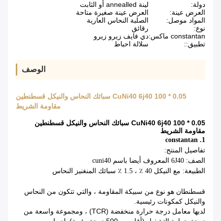
دولة:
لينة annealled أو الثابت
العرض عينة:
العرض عينة صغيرة متاحة
المواد موصل:
الصلبة النحاس العارية
نوع:
رقائق
constantan ماكس:
دي فايف زيرو زيرو
تطبيق::
سلالة احباط
الوصف
0.05 * 100 CuNi40 6j40 سبائك النحاس والنيكل قسطنطين
مقاومة الشريط
0.05 * 100 CuNi40 6j40 سبائك النحاس والنيكل قسطنطين
مقاومة الشريط
1. constantan
تفاصيل المنتج:
الصف:
6J40
المعروف أيضا باسم cuni40
الطبيعة: مع النيكل 40 ٪ ، 1.5 ٪ سبائك المنغنيز النحاس
قسطنطان هو نوع من سبيكة المقاومة ، والتي تتكون من النحاس
والنيكل كمكونات رئيسية.
لديها معامل درجة حرارة منخفضة (TCR) ، ومجموعة واسعة من