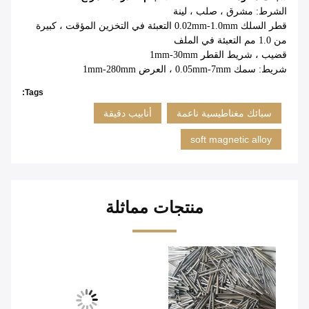
الشرط: مشرق ، صلب ، لينة
قطر السلك 0.02mm-1.0mm التعبئة في التخزين المؤقت ، كبيرة
من 1.0 مم التعبئة في الملف
قضيب ، شريط القطر 1mm-30mm
شريط: سمك 0.05mm-7mm ، العرض 1mm-280mm
Tags:
سبائك مغناطيسية ناعمة
أنابيب دقيقة
soft magnetic alloy
منتجات مماثلة