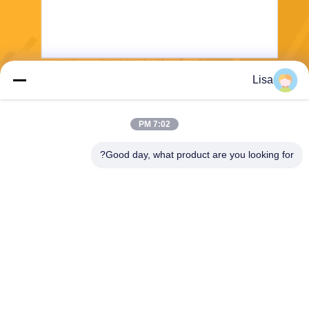
Lisa
يرسل
7:02 PM
Good day, what product are you looking for?
Shanghai Tankii Alloy Material Co.,Ltd
east@tankii.com
86-21-56110178
1900 طريق مودانجيانج، منطقة
باوشان، 201999، شنغهاي، الص
ين