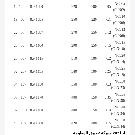
NC005
-12
<120
8.9
1090
220
200
0.05
(CuNi2)
NC010
-18
<60
8.9
1095
250
220
0.1
(CuNi6)
NC012
-22
<57
8.9
1097
270
250
0.12
(CuNi8)
NC015
-25
<50
8.9
1100
290
250
0.15
(CuNi10)
NC020
-28
<30
8.9
1115
310
300
0.2
(CuNi14)
NC025
-32
<25
8.9
1135
340
300
0.25
(CuNi19)
NC030
-34
<16
8.9
1150
350
300
0.3
(CuNi23)
NC035
-37
<10
8.9
1170
400
350
0.35
(CuNi30)
NC040
-39
0
8.9
1180
400
350
0.4
(CuNi34)
NC050
-43
<-6
8.9
1200
420
400
0.5
(CuNi44)
4. cuni سبيكة تطبيق المقاومة