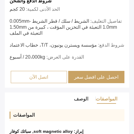
شروط الدفع والشحن
الحد الأدنى لكمية:
20 كجم
تفاصيل التغليف:
الشريط / سلك / قطر الشريط 0.005mm-
1.0mm التعبئة في التخزين المؤقت ، كبيرة من 1.50mm
التعبئة في الملف
شروط الدفع:
مؤسسة ويسترن يونيون، T/T، خطاب الاعتماد
القدرة على العرض:
20،000kg / أسبوع
احصل على افضل سعر
اتصل الآن
المواصفات
الوصف
المواصفات
إبراز:
soft magnetic alloy
,
سبائك كوفار