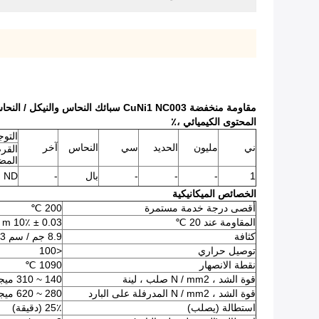
مقاومة منخفضة CuNi1 NC003 سبائك النحاس والنيكل / النحاس 2.5 سبائك 30 2.0802 براون
المحتوى الكيميائي ،٪
التوجيه
ني
مليون
الحديد
سي
النحاس
آخر
القر
المض
1
-
-
-
بال
-
ND
الخصائص الميكانيكية
أقصى درجة خدمة مستمرة
200 ℃
المقاومة عند 20 ℃
0.03 ± 10٪ ohm mm2 / m
كثافة
8.9 جم / سم 3
توصيل حراري
<100
نقطة الانصهار
1090 ℃
قوة الشد ، N / mm2 صلب ، لينة
140 ~ 310 ميجا باسكال
قوة الشد ، N / mm2 المدرفلة على البارد
280 ~ 620 ميجا باسكال
استطالة (يصلب)
25٪ (دقيقة)