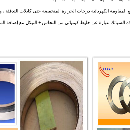
23
25
27
33
38
48
59
84
7
 المقاومة الكهربائية درجات الحرارة المنخفضة حتى كابلات التدفئة ، 