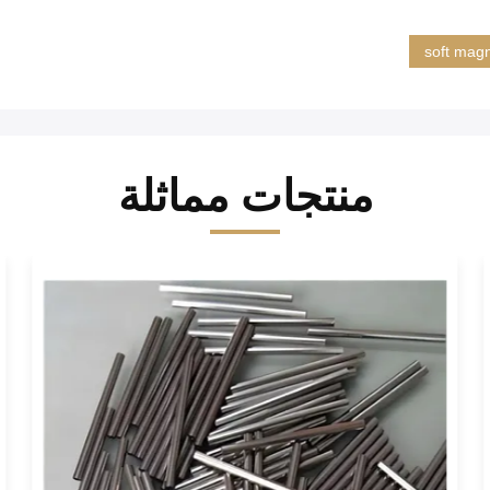
soft magn
منتجات مماثلة