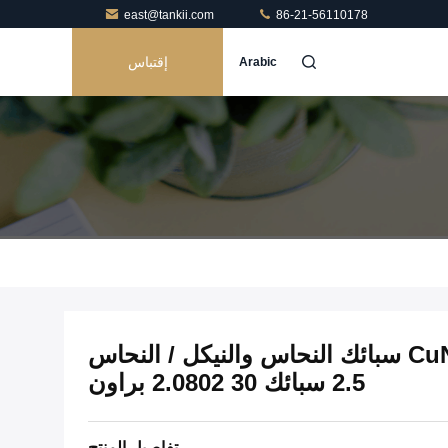
east@tankii.com
86-21-56110178
إقتباس
Arabic
مقاومة منخفضة CuNi1 NC003 سبائك النحاس والنيكل / النحاس
2.5 سبائك 30 2.0802 براون
تفاصيل المنتج