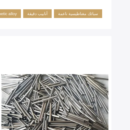
سبائك مغناطيسية ناعمة
أنابيب دقيقة
etic alloy