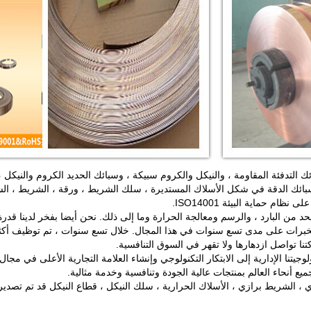
التدفئة المقاومة ، والنيكل والكروم سبيكة ، وسبائك الحديد الكروم والنيكل ، 
اد سبائك الدقة في شكل الأسلاك المستديرة ، سلك الشريط ، ورقة ، الشريط ، 
لبارد ، والرسم ومعالجة الحرارة وما إلى ذلك. نحن أيضا بفخر لدينا قدرة R & D مستقلة
ا تواصل ازدهارها ولا تقهر في السوق التنافسية.
وجيتنا الإدارية إلى الابتكار التكنولوجي وإنشاء العلامة التجارية الأعلى في مجا
ع أنحاء العالم بمنتجات عالية الجودة وتنافسية وخدمة مثالية.
، الشريط برازي ، الأسلاك الحرارية ، سلك النيكل ، قطاع النيكل قد تم تصديرها إ