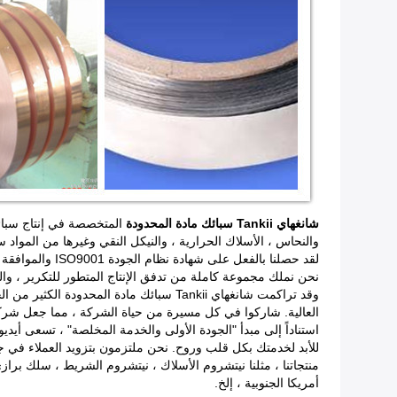
شانغهاي Tankii سبائك مادة المحدودة
المتخصصة في إنتاج سبائك 
والنحاس ، الأسلاك الحرارية ، والنيكل النقي وغيرها من المو
لقد حصلنا بالفعل على شهادة نظام الجودة ISO9001 والموافقة على نظام حماية البيئة ISO14001.
نحن نملك مجموعة كاملة من تدفق الإنتاج المتطور للتكرير ، والحد من ا
العالية. شاركوا في كل مسيرة من حياة الشركة ، مما جعل شركتن
استناداً إلى مبدأ "الجودة الأولى والخدمة المخلصة" ، تسعى أيديول
للأبد لخدمتك بكل قلب وروح. نحن ملتزمون بتزويد العملاء في جمي
منتجاتنا ، مثلنا نيتشروم الأسلاك ، نيتشروم الشريط ، سلك برازي 
أمريكا الجنوبية ، إلخ.