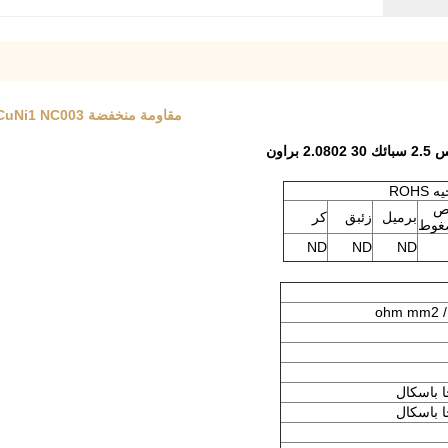
مقاومة منخفضة CuNi1 NC003 سبائك النحاس والنيكل / النحاس 2.5 سبائك 30 2.0802 براون
 ROHS
ص
برميل
زئبق
كر
غوط
ND
ND
ND