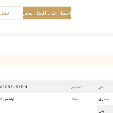
احصل على افضل سعر
اتصل 
حر
اساسي:
 / GB / JIS / DIN
مشرق
دولة:
لينة من ا
بنى