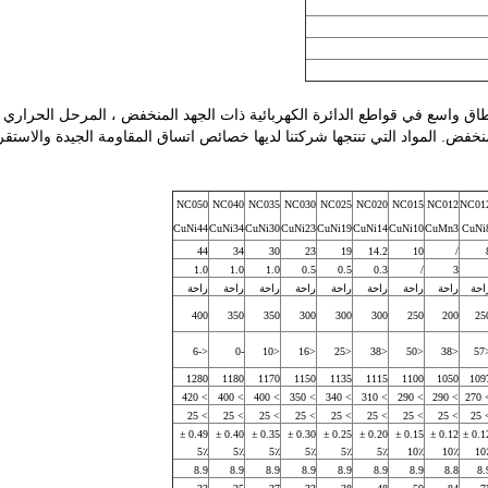
م سبيكة التسخين المنخفضة المقاومة CuNi1 على نطاق واسع في قواطع الدائرة الكهربائية ذات الجهد المنخفض
منخفض. المواد التي تنتجها شركتنا لديها خصائص اتساق المقاومة الجيدة والاستقرار
NC050
NC040
NC035
NC030
NC025
NC020
NC015
NC012
NC01
CuNi44
CuNi34
CuNi30
CuNi23
CuNi19
CuNi14
CuNi10
CuMn3
CuNi
44
34
30
23
19
14.2
10
/
1.0
1.0
1.0
0.5
0.5
0.3
/
3
احة
راحة
راحة
راحة
راحة
راحة
راحة
راحة
راحة
400
350
350
300
300
300
250
200
25
<-6
-0
<10
<16
<25
<38
<50
<38
<
1280
1180
1170
1150
1135
1115
1100
1050
109
> 420
> 400
> 400
> 350
> 340
> 310
> 290
> 290
> 2
> 25
> 25
> 25
> 25
> 25
> 25
> 25
> 25
> 
0.49 ±
0.40 ±
0.35 ±
0.30 ±
0.25 ±
0.20 ±
0.15 ±
0.12 ±
0.12 ±
5٪
5٪
5٪
5٪
5٪
5٪
10٪
10٪
10
8.9
8.9
8.9
8.9
8.9
8.9
8.9
8.8
8.