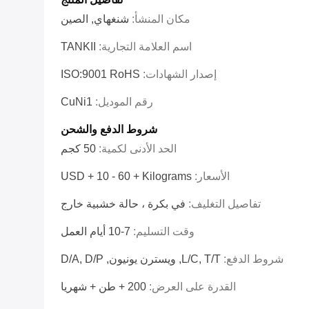
مكان المنشأ:
شنغهاي, الصين
اسم العلامة التجارية:
TANKII
إصدار الشهادات:
ISO:9001 RoHS
رقم الموديل:
CuNi1
شروط الدفع والشحن
الحد الأدنى لكمية:
50 كجم
الأسعار:
USD + 10 - 60 + Kilograms
تفاصيل التغليف:
في بكرة ، حالة خشبية خارج
وقت التسليم:
7-10 أيام العمل
شروط الدفع:
L/C, T/T, ويسترن يونيون, D/A, D/P
القدرة على العرض:
200 + طن + شهريا