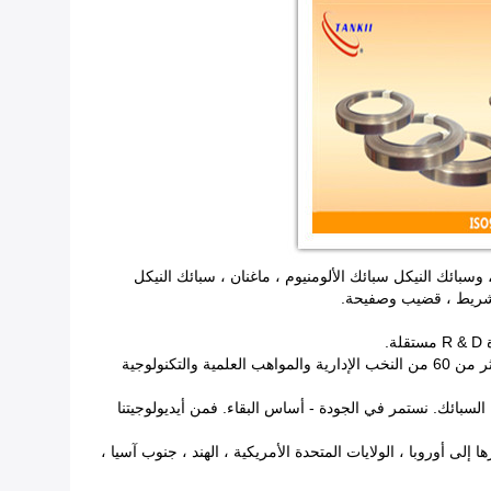
وسبائك النيكل سبائك الألومنيوم ، ماغنان ، سبائك النيكل
الشريط ، قضيب وصفيحة.
.
وقد تراكمت شانغهاي Tankii سبائك مادة المحدودة الكثير من الخبرات على مدى تسع سنوات في هذا المجال. خلال تسع سنوات ، تم توظيف أكثر من 60 من النخب الإدارية والمواهب العلمية والتكنولوجية
ل السبائك. نستمر في الجودة - أساس البقاء. فمن أيديولوجيتنا
لى أوروبا ، الولايات المتحدة الأمريكية ، الهند ، جنوب آسيا ،