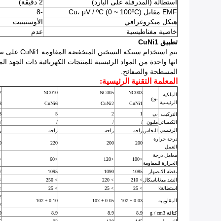
استطالة (المدرفلة على البارد)
2 دقيقة)
EMF مقابل Cu، μV / ºC (0 ~ 100ºC)
-8
هيكل ميكروغرافي
الأوستينيت
خاصية مغناطيسية
عدم
تطبيق CuNi1
يتم استخدا
انها واحدة من المواد الرئيسية للمنتجات الكهربائية ذات الجهد ال
المسطحة والصفائح.
المعلمة التقنية الرئيسية:
2
NC010
NC005
NC003
الملكية
نوع
الرئيسية
8
CuNi6
CuNi2
CuNi1
ني
1
2
5
8
التركيب
الكيميائي
مليون
/
/
/
/
الرئيسي
النحاس
راحة
راحة
راحة
ر
درجة حرارة
0
220
200
200
العمل
معامل درجة
57
<60
<120
<100
الحرارة للمقاومة
نقطة الانصهار
1085
1090
1095
7
الشد ميغاباسكال
> 210
> 220
> 250
70
استطالة٪
> 25
> 25
> 25
25
المقاومية
0.03 ± 10٪
0.05 ± 10٪
0.10 ± 10٪
٪
كثافة g / cm3
8.9
8.9
8.9
9