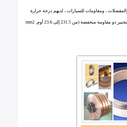
والمقصلات ، ومقاومات للسيارات ، لديهم درجة حرارة
ولذلك لا تتدخل في مجال المقاومة للأفران الصناعية. فهذه السبائك عبارة عن خليط كيميائي من النحاس + النيكل مع إضافة المنجنيز ذو مقاومة منخفضة (من 231.5 إلى 23.6 أوم. mm2