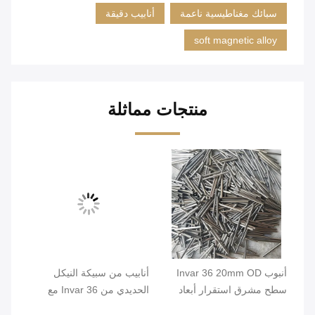
سبائك مغناطيسية ناعمة
أنابيب دقيقة
soft magnetic alloy
منتجات مماثلة
لي
أنبوب Invar 36 20mm OD
أنابيب من سبيكة النيكل
أنا
سطح مشرق استقرار أبعاد
الحديدي من Invar 36 مع
ذات
عالية FeNi36 سبيكة أنابيب
0.2mm Min. OD والسطح
ومق