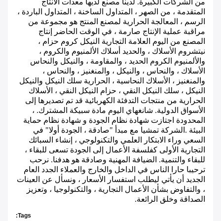
من الشركات الكبيرة. لدينا مصنع لديها معدات الانتاج
المتقدمة ، من الصهر ، المتداول الساخنة ، المتداول الباردة ،
الرسم ، المعالجة الحرارية لمصنع المنتج هو مجموعة من
مراقبة عملية الإنتاج صارمة ، في الوقت الحاضر إنتاج
المصنع من اليوم العلامة التجارية النيكل كروم حزام ،
نيتشروم الأسلاك ، والحديد أسلاك الألمنيوم والكروم ،
والألمنيوم الكروم الحديد ، والمقاومة ، والنيكل والنحاس
الأسلاك ، والنحاس ، والنيكل ، والمنغنيز ، والنحاس ،
والمنغنيز ، الأسلاك النحاسية ، الحرارية سلك النيكل والنيكل
النيكل ، سلك النيكل النقي ، حزام النيكل النقي ، الأسلاك
الحرارية من منتجات التدفئة الكهربائية قد تم تصديرها إلى
الأسواق الدولية. شانغهاي اليوم مادة سبيكة المشترك. ،
المحدودة اجتازت شهادة نظام الجودة و شهادة نظام حماية
البيئة
.الشركة تمشيا مع مبدأ "صادقة ، الجودة أولا" في
السعي وراء الابتكار العلمي والتكنولوجي ، إنشاء السبائك
التجارية الأولى كفلسفة الأعمال إلى الجودة تسعى للبقاء ،
للبقاء والتنمية. الضيافة المهنية وصادقة هو هدفنا. نرحب
ترحيبا حارا الناس في الداخل والخارج والعملاء الجدد العام
الجديد أن يأتي ليطلب استفسار الأسعار ، ونسأل عن العينات
، والتفاوض بشأن الأعمال التجارية ، والتكنولوجيا ، وتعزيز
الصداقة وخلق الرائعة.
Tags: