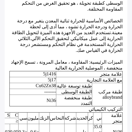
الوسطى كطبقة تحويلة ، هو تحقيق الغرض من التحكم
المقاومة المختلفة.
الخصائص الأساسية للحرارة ثنائية المعدن يتغير مع درجة
الحرارة ودرجة الحرارة تشوه ، مما أدى إلى لحظة
معينة.تستخدم العديد من الأجهزة هذه الميزة لتحويل الطاقة
الحرارية إلى عمل ميكانيكي لتحقيق التحكم الآلي.الثلاثي
الحرارية المستخدمة في نظام التحكم ومستشعر درجة
الحرارة في القياس صك.
الميزات الرئيسية: المقاومة ، معامل المرونة ، تسمح الإجهاد
منخفضة ، الموصلية الحرارية العالية
5j1416
علامة متجر
5j17
مع العلامة التجارية
Cu62Zn38
طبقة توسعة عالية
--------
طبقة مركب
الطبقة الوسطى
alloybrand
طبقة منخفضة
Ni36
التمدد
التركيب الكيميائي
P
S
C
علامة
ني
كر
الحديد
شركة
النحاس
الزنك
مليون
سي
≤
متجر
35.0
Ni36
~
-
بدل
-
-
-
≤0.6
≤0.3
0.05
0.02
2