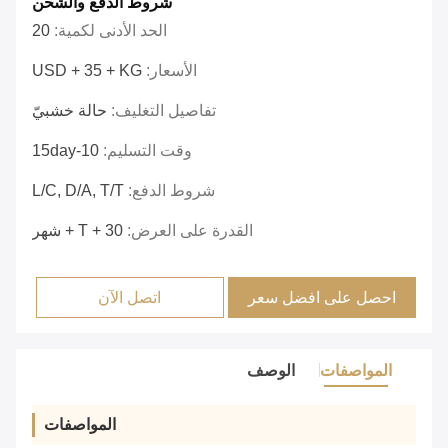
شروط الدفع والشحن
الحد الأدنى لكمية:
20
الأسعار:
USD + 35 + KG
تفاصيل التغليف:
حالة خشبيّ
وقت التسليم:
10-15day
شروط الدفع:
L/C, D/A, T/T
القدرة على العرض:
30 + T + شهر
احصل على افضل سعر
اتصل الآن
المواصفات
الوصف
المواصفات