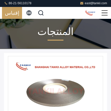
86-21-56110178
east@tankii.com
إقتباس
المنتجات