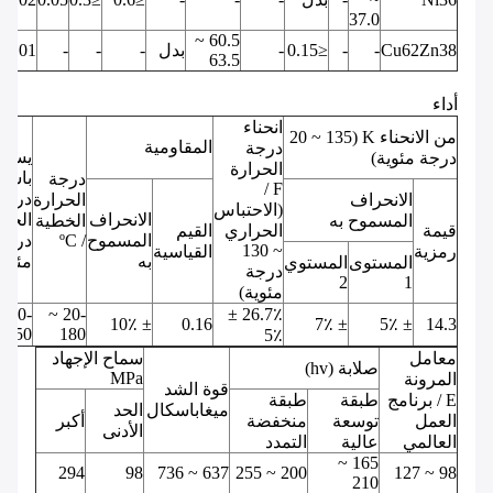
37.0
60.5 ~
Cu62Zn38
-
-
≤0.15
-
بدل
-
-
-
0.01
-
63.5
أداء
انحناء
من الانحناء K (20 ~ 135
المقاومية
درجة
يسمح
درجة مئوية)
الحرارة
باست
درجة
F /
درجة
الانحراف
الحرارة
(الاحتباس
الانحراف
الحرا
المسموح به
الخطية
قيمة
الحراري
القيم
المسموح
/ ºC
درجة
~ 130
رمزية
القياسية
به
مئوية
المستوى
المستوي
درجة
2
1
مئوية)
70 ~
-20 ~
26.7٪ ±
± 10٪
0.16
± 7٪
± 5٪
14.3
250
180
5٪
معامل
سماح الإجهاد
صلابة (hv)
MPa
المرونة
قوة الشد
E / برنامج
طبقة
طبقة
ميغاباسكال
الحد
العمل
توسعة
منخفضة
أكبر
الأدنى
العالمي
عالية
التمدد
165 ~
294
98
637 ~ 736
200 ~ 255
98 ~ 127
210