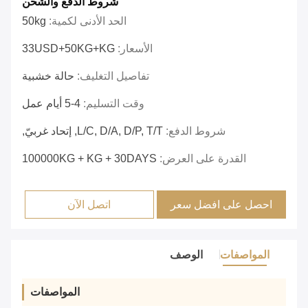
شروط الدفع والشحن
الحد الأدنى لكمية:
50kg
الأسعار:
33USD+50KG+KG
تفاصيل التغليف:
حالة خشبية
وقت التسليم:
4-5 أيام عمل
شروط الدفع:
L/C, D/A, D/P, T/T, إتحاد غربيّ,
القدرة على العرض:
100000KG + KG + 30DAYS
احصل على افضل سعر
اتصل الآن
المواصفات
الوصف
المواصفات