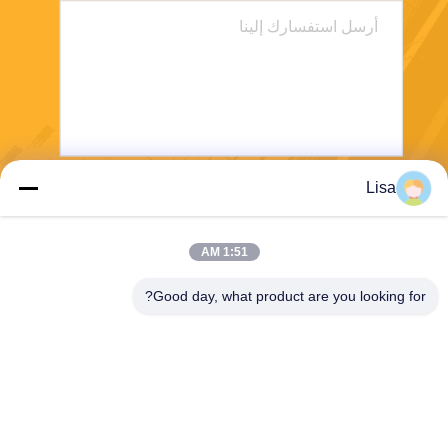
Lisa
يرسل
1:51 AM
Good day, what product are you looking for?
Shanghai Tankii Alloy Material Co.,Ltd
east@tankii.com
86-21-56110178