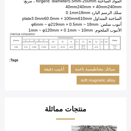
المواد الساخنة forgerd: diameter5.5mm-250mm ، مربع:
40mm240mm × 40mm240mm
سلك الرسم البارد 0.1mm18mm
الساخنة المتداول plate3.0mm60.0mm × 100mm610mm
أنبوب سلس: φ6mm ~ φ219mm × 0.5mm ~ 18mm
الأنبوب الملحوم: 1mm ~ φ120mm × 0.1mm ~ 10mm
Tags:
سبائك مغناطيسية ناعمة
أنابيب دقيقة
soft magnetic alloy
منتجات مماثلة