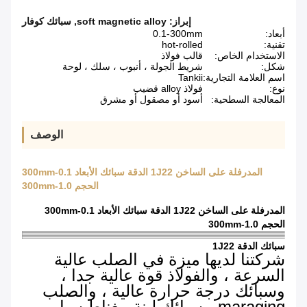
إبراز:
soft magnetic alloy
,
سبائك كوفار
أبعاد:
0.1-300mm
تقنية:
hot-rolled
الاستخدام الخاص:
قالب فولاذ
شكل:
شريط الجولة ، أنبوب ، سلك ، لوحة
اسم العلامة التجارية:
Tankii
نوع:
فولاذ alloy قضيب
المعالجة السطحية:
أسود أو مصقول أو مشرق
الوصف
المدرفلة على الساخن 1J22 الدقة سبائك الأبعاد 0.1-300mm
الحجم 1.0-300mm
المدرفلة على الساخن 1J22 الدقة سبائك الأبعاد 0.1-300mm
الحجم 1.0-300mm
سبائك الدقة 1J22
شركتنا لديها ميزة في الصلب عالية
السرعة ، والفولاذ قوة عالية جدا ،
وسبائك درجة حرارة عالية ، والصلب
maraging ، سبائك لينة مغناطيسيا.