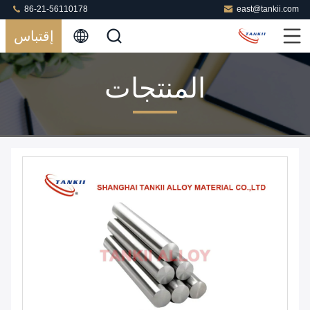
86-21-56110178
east@tankii.com
إقتباس
المنتجات