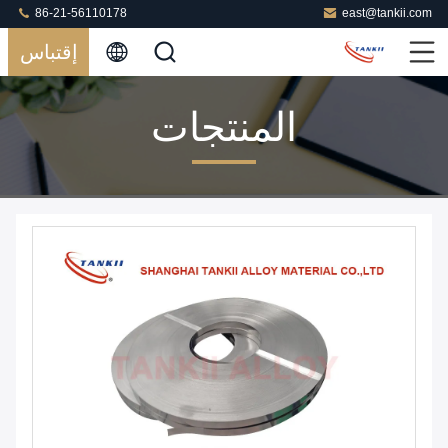
86-21-56110178
east@tankii.com
إقتباس
المنتجات