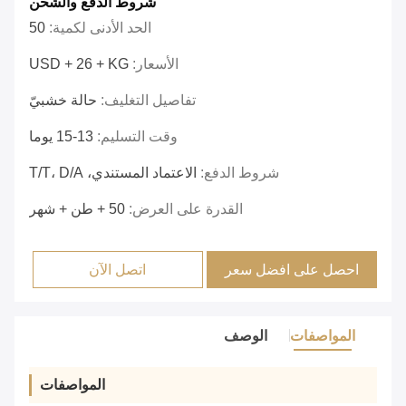
شروط الدفع والشحن
الحد الأدنى لكمية:
50
الأسعار:
USD + 26 + KG
تفاصيل التغليف:
حالة خشبيّ
وقت التسليم:
13-15 يوما
شروط الدفع:
الاعتماد المستندي، T/T، D/A
القدرة على العرض:
50 + طن + شهر
احصل على افضل سعر
اتصل الآن
المواصفات
الوصف
المواصفات