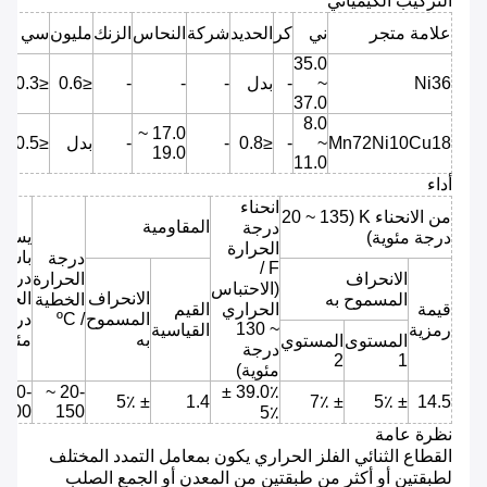
التركيب الكيميائي
C
علامة متجر
ني
كر
الحديد
شركة
النحاس
الزنك
مليون
سي
≤
35.0
Ni36
~
-
بدل
-
-
-
≤0.6
≤0.3
05
37.0
8.0
17.0 ~
Mn72Ni10Cu18
~
-
≤0.8
-
-
بدل
≤0.5
05
19.0
11.0
أداء
انحناء
من الانحناء K (20 ~ 135
المقاومية
درجة
يسمح
درجة مئوية)
الحرارة
باست
درجة
F /
درجة
الانحراف
الحرارة
(الاحتباس
الانحراف
الحرا
المسموح به
الخطية
قيمة
الحراري
القيم
المسموح
/ ºC
درجة
~ 130
رمزية
القياسية
به
مئوية
المستوى
المستوي
درجة
2
1
مئوية)
0 ~
-20 ~
39.0٪ ±
± 5٪
1.4
± 7٪
± 5٪
14.5
200
150
5٪
نظرة عامة
القطاع الثنائي الفلز الحراري يكون بمعامل التمدد المختلف
لطبقتين أو أكثر من طبقتين من المعدن أو الجمع الصلب