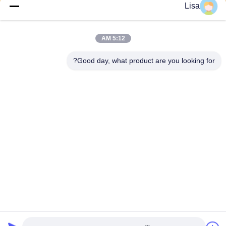
Lisa
يرسل
5:12 AM
Good day, what product are you looking for?
Shanghai Tankii Alloy Material Co.,Ltd
east@tankii.com
86-21-56110178
1900 طريق مودانجيانج، منطقة
باوشان، 201999، شنغهاي، الص
ين
الصين نوعية جيدة سبائك النحاس والنيكل وسبائك المورد. حقوق النشر © 2026
Shanghai Tankii Alloy Material Co.,Ltd . كل الحقوق محفوظة.