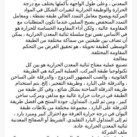
المعدني ، وعلى طول الواجهة بأكملها يختلف مع درجة
الحرارة والوظيفة الحرارية لتغيرات الشكل في المواد
المركبة.ويصبح معامل التمدد العالي طبقة نشطة ، ومعامل
التمدد المنخفض يصبح السلبي.عندما تكون المتطلبات مع
المقاومة عالية ، ولكن أداء المقاومة الحساسة للحرارة هو
في الأساس نفس نوع سلسلة ثنائية المعدن الحرارية ، يمكن
أن تضاف بين طبقتين من سماكة مختلفة من الطبقة
الوسطى كطبقة تحويلة ، هو تحقيق الغرض من التحكم
المقاومة المختلفة.
معالجة
تصنيع عملية مفتاح ثنائية المعدن الحرارية هو بين كل
تكنولوجيا طبقة المركب.
العملية المركبة هي الطريقة
القانونية ، والصب المصهور المزدوج ، والدرفلة على الساخن
، والدرفلة على البارد ، وطريقة التفجير ، إلخ.
يتم استخدام
طريقة الدرفلة الساخنة بشكل شائع ، وفي كل طبقة من
الطبقة في درجات حرارة عالية مع مدلفن ومركب ساخن
كبير ، ومن ثم للبرد. المتداول.
جودة المنتج هي أفضل طريقة
للدرفلة على البارد ، مجموعة مختلفة من بلاطات طبقة
اليوان في درجة حرارة الغرفة مع اختزال كبير ومبرد بارد ،
ثم إلى المتداول البارد التقليدي.
الشريط أو الصفائح المعدنية
ثنائية المعدن الحرارية عادة.
ملف الشركة