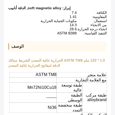
إبراز:
soft magnetic alloy
,
الدقة أنابيب
الكثافة:
7.4
المقاومية:
1.41
استعمال:
مكونات الحماية الحرارية
من الانحناء:
14.3
انحناء درجة الحرارة:
28.6
التنفيذ القياسية:
ASTM B388
الوصف
1.0 * 120 ملم ASTM TM8 الحرارية ثنائية المعدن الشريط سبائك
الدقة لمفاتيح الحرارية ثنائية المعدن
ASTM TM8
علامة متجر
مع العلامة التجارية
طبقة توسعة
Mn72Ni10Cu18
عالية
طبقة مركب
الطبقة
--------
alloybrand
الوسطى
طبقة منخفضة
Ni36
التمدد