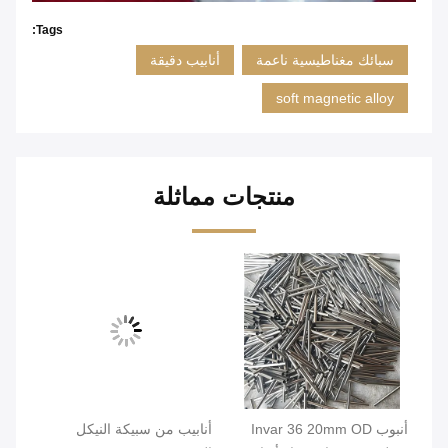
Tags:
سبائك مغناطيسية ناعمة
أنابيب دقيقة
soft magnetic alloy
منتجات مماثلة
لي
أنبوب Invar 36 20mm OD
أنابيب من سبيكة النيكل
أنا