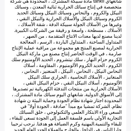
شانغهاي
tankii
مادة سبيكة المشترك. ، المحدودة هي شركة
متخصصة في إنتاج سبائك الحرارية ثنائية المعدن ، وسبائك
النيكل والكروم ، والنحاس وسبائك النيكل وسبائك الحديد
الكروم وسبائك النيكل والأسلاك الحرارية والنيكل النقي ،
وغيرها من الأسلاك الجولة سبيكة الدقة ، شقة الأسلاك ،
الأسلاك ، مسطحة ، واسعة و رقيقة من الشركات الكبيرة.
لدينا مصنع لديها معدات الانتاج المتقدمة ، من الصهر ،
المتداول الساخنة ، المتداول الباردة ، الرسم ، المعالجة
الحرارية لمصنع المنتج هو مجموعة من مراقبة عملية الإنتاج
صارمة ، في الوقت الحاضر إنتاج مصنع من ماركة النيكل
الكروم حزام النهار ، سلك نيتشروم ، الحديد الألومنيوم سلك
الكروم ، الحديد الكروم الألومنيوم ، المقاومة ، أسلاك
النحاس النيكل ، النحاس ، النيكل ، المنغنيز ، النحاس ،
المنغانيز ، الأسلاك النحاسية ، الحراري سلك النيكل
الألومنيوم ، أسلاك النيكل النقي ، حزام النيكل النقي ،
الأسلاك الحرارية من منتجات التدفئة الكهربائية تم تصديرها
إلى الأسواق الدولية. شانغهاي اليوم سبائك مادة المشترك. ،
المحدودة اجتاز شهادة نظام الجودة وحماية البيئة
ن شهادة
نظام. الشركة تمشيا مع مبدأ "صادقة ، الجودة أولا" في
السعي وراء الابتكار العلمي والتكنولوجي ، خلق السبائك
التجارية الأولى باسم فلسفة العمل إلى الجودة تسعى للبقاء ،
للبقاء والتنمية.المهنية وكرم الضيافة هو هدفنا. نرحب ترحيبا
حارا الناس في الداخل والخارج والعملاء الجدد العام الجديد