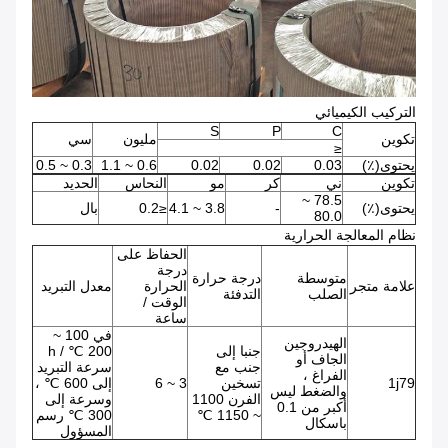
التركيب الكيميائي
S
P
C
تكوين
مليون
سي
≤
يحتوى(٪)
0.03
0.02
0.02
0.6 ~ 1.1
0.3 ~ 0.5
تكوين
ني
كر
مو
النحاس
الحديد
78.5 ~
يحتوى(٪)
-
3.8 ~ 4.1
≤0.2
بال
80.0
نظام المعالجة الحرارية
الحفاظ على
درجة
متوسطة
درجة حرارة
علامة متجر
الحرارة
معدل التبريد
الصلب
التدفئة
الوقت /
ساعة
في 100 ~
الهيدروجين
جنبا إلى
200 ℃ / h
الجاف أو
جنب مع
سرعة التبريد
الفراغ ،
1j79
تسخين
3 ~ 6
إلى 600 ℃ ،
والضغط ليس
الفرن 1100
وسرعة إلى
أكبر من 0.1
~ 1150 ℃
300 ℃ رسم
باسكال
المسؤول