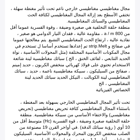
مجال مغناطيسي مغناطيسي خارجي ناعم تحت تأثير مغنطة سهلة ،
تختفي الأسطح بعد إزالة المجال المغناطيسي لكثافة الحث
المغناطيسي والسبائك المغناطيسية.
منطقة حلقة التخلفية هي صغيرة وضيقة ، وقوة القسرية عموما أقل
من 800 a / m ، مقاومة عالية ، فقدان التيار الدوامي هو صغير ،
نفاذية عالية ، ارتفاع الحث المغناطيسي التشبع. يتم معالجتها عموما
في صفائح و strip.Melt تم إعدادها.تستخدم أساسا ل تستخدم في
مجال المكونات الأساسية المختلفة (مثل المحولات الأساسية ، نواة
الحديد التتابعي ، لفائف الخنق ، الخ.) سبائك مغناطيسية لينة شائعة
الاستخدام تحتوي على فولاذ كهربائي منخفض الكربون ، حديد إمينم
، صفائح من السيليكون ، سبيكة مغناطيسية ناعمة ، حديد ، سبائك
المغناطيسي لينة الكوبالت ، النيكل الحديد سبائك الحديد لينة
المغناطيسي ، الخ
الخصائص الفيزيائية
تحت تأثير المجال المغناطيسي الخارجي بسهولة بعد المغنطة ،
باستثناء المجال المغناطيسي كثافة تحريض مغناطيسي (تحريض
مغناطيسي) والاختفاء الأساسي من سبيكة مغناطيسية. منطقة
حلقة التخلفية صغيرة وضيقة ، قوة القسرية (Hc) متوسط ​​أقل من
10 أوي ( رؤية سبائك الدقة) .في أواخر القرن 19 مصنوعة من
الصلب منخفض الكربون المحرك والمحولات الأساسية. السيليكون
المغناطيسي أعلى 1.1 ورقة بسرعة استبدال الصلب منخفض