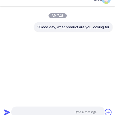
يرسل
7:28 AM
Good day, what product are you looking for?
Shanghai Tankii Alloy Material Co.,Ltd
east@tankii.com
86-21-56110178
1900 طريق مودانجيانج، منطقة
باوشان، 201999، شنغهاي، الص
ين
الصين نوعية جيدة سبائك النحاس والنيكل وسبائك المورد. حقوق النشر © 2026
Shanghai Tankii Alloy Material Co.,Ltd . كل الحقوق محفوظة.