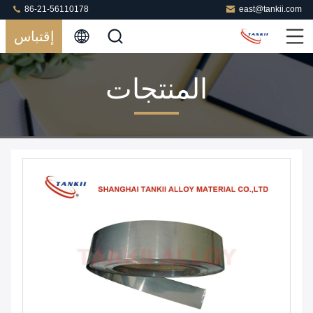
86-21-56110178
east@tankii.com
إقتباس
المنتجات