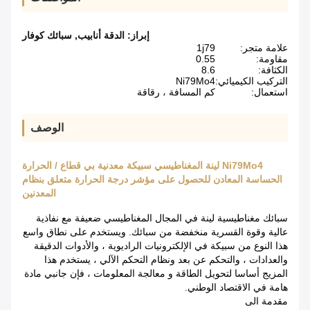
إبراز:
الدقة أنابيب
,
سبائك كوفار
علامة متجر:
1j79
مقاومة:
0.55
الكثافة:
8.6
التركيب الكيميائي:
Ni79Mo4
استعمال:
كم المسافة ، رقاقة
الوصف
Ni79Mo4 لينة المغناطيسي سبيكة معدنية بي قطاع / الحرارة
الحساسة المعادن للحصول على مؤشر درجة الحرارة متعلق بنظام
المعدنين
سبائك مغناطيسية لينة في المجال المغناطيسي ضعيفة مع نفاذية
عالية وقوة القسرية منخفضة من سبائك. ويستخدم على نطاق واسع
هذا النوع من سبيكة في الإلكترونيات الراديوية ، والأدوات الدقيقة
والعدادات ، والتحكم عن بعد ونظام التحكم الآلي ، يستخدم هذا
المزيج أساسا لتحويل الطاقة و معالجة المعلومات ، فإن جانبي مادة
هامة في الاقتصاد الوطني.
مقدمة الى