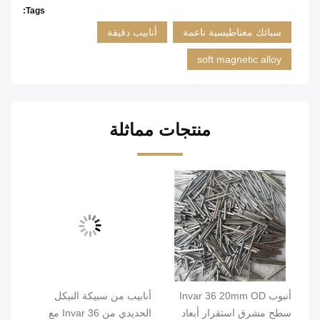
Tags:
سبائك مغناطيسية ناعمة
أنابيب دقيقة
soft magnetic alloy
منتجات مماثلة
لي
أنبوب Invar 36 20mm OD
أنابيب من سبيكة النيكل
أنا
سطح مشرق استقرار أبعاد
الحديدي من Invar 36 مع
ذات