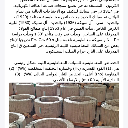
الكربون ، المستخدمة في تصنيع منتجات صناعة الطاقة الكهربائية.
في 1917 ني-في سبائك للتكيف مع الاحتياجات الحالية من نظام
الهاتف.ثم سبائك الحديد مع خصائص مغناطيسية مختلفة (1929) ،
والحديد - سي - آل سبيكة (1936) والحديد - آل سبيكة (1950) لتلبية
الغرض الخاص. بدأت الصين في عام 1953 إنتاج صفائح الفولاذ
المدرفلة على الساخن. وبدأت في وقت متأخر '50 s وبدأت دراسة
Ni - Fe و سبيكة مغناطيسية ناعمة مثل Fe، Co، 60 s تدريجيا لإنتاج
بعض من السبائك المغناطيسية اللينة الرئيسية .في السبعين ق إنتاج
المدرفلة على البارد حزام الصلب السيليكون.
الخصائص المغناطيسية للسبائك المغناطيسية اللينة بشكل رئيسي
هي: (1) القوة القسرية (Hc) وخسارة التخلفية المنخفضة (Wh) ؛ (2)
المقاومة (rho) أعلى ، انخفاض التيار الدوامي الحالي (We) ؛ (3)
النفاذية الأولية ( mu 0) والارتفاع الأقصى