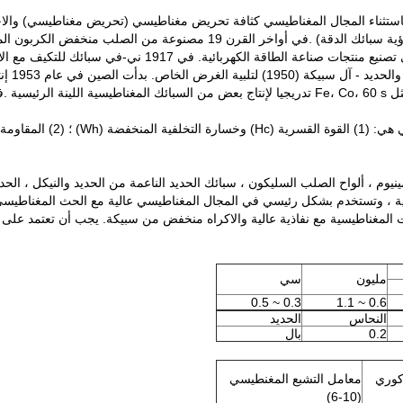
باستثناء المجال المغناطيسي كثافة تحريض مغناطيسي (تحريض مغناطيسي) والا
ورقة بسرعة استبدال الصلب منخفض الكربون ، المستخدمة في تصن
مغناطيس
متأخر '50 s وبدأت دراسة Ni - Fe و سبيكة مغناطيسية ناعمة مثل Fe، Co، 60 s تدريجيا لإنتاج بعض من الس
يوم ، ألواح الصلب السليكون ، سبائك الحديد الناعمة من الحديد والنيكل ، الحديد
ربائية ، وتستخدم بشكل رئيسي في المجال المغناطيسي عالية مع الحث المغناطي
مليون
سي
0.3 ~ 0.5
0.6 ~ 1.1
النحاس
الحديد
0.2
بال
كوري
معامل التشبع المغنطيسي
(10-6)