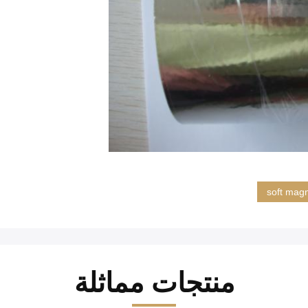
soft magn
منتجات مماثلة