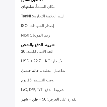
مكان المنشأ:
شانغهاي
اسم العلامة التجارية:
Tankii
إصدار الشهادات:
ISO
رقم الموديل:
Ni50
شروط الدفع والشحن
الحد الأدنى لكمية:
30
الأسعار:
USD + 22.7 + KG
تفاصيل التغليف:
حالة خشبيّ
وقت التسليم:
15 يوم
شروط الدفع:
L/C, D/P, T/T
القدرة على العرض:
50 + طن + شهر