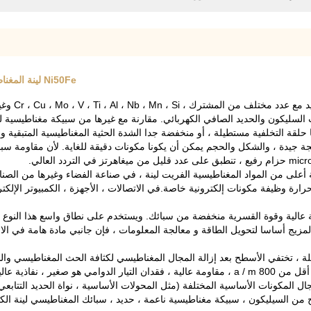
Ni50Fe لينة المغناطيسي الصلب سبائك 500 نقطة كوري نقطة فضية للمغناطيسي
سبائك النيك
السليكون والحديد الصافي الكهربائي. مقارنة مع غيرها من سبيكة مغناطيسية لي
لقة التخلفية مستطيلة ، أو منخفضة جدا الشدة الحثية المغناطيسية المتبقية و
جيدة ، والشكل والحجم يمكن أن يكونا مكونات دقيقة للغاية. لأن مقاومة سبائ
مغناطيسي المشبع ودرجة حرارة Curie من سبيكة أعلى من المواد المغناطيسية الفريت لينة ، في صناعة الفض
ارة وظيفة مكونات إلكترونية خاصة.في الاتصالات ، الأجهزة ، الكمبيوتر الإلكت
عالية وقوة القسرية منخفضة من سبائك. ويستخدم على نطاق واسع هذا النوع من 
لمزيج أساسا لتحويل الطاقة و معالجة المعلومات ، فإن جانبي مادة هامة في الا
 تختفي الأسطح بعد إزالة المجال المغناطيسي لكثافة الحث المغناطيسي والس
منطقة حلقة التخلفية هي صغيرة وضيقة ، وقوة القسرية عموما أقل من 800 a / m ، مقاومة عالية ، فقدا
ستخدم في مجال المكونات الأساسية المختلفة (مثل المحولات الأساسية ، نواة الحديد الت
من السيليكون ، سبيكة مغناطيسية ناعمة ، حديد ، سبائك المغناطيسي لينة الكوبا