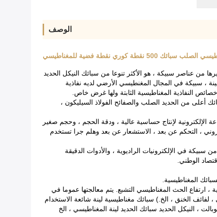
الوصف
ل الحديد لينة المغناطيسي هو في قاعدة النيكل الحديد مع عدد مختلف من المشترك ، Cr ، Cu ، Mo ، V ، Ti ، Al ، Nb ، Mn ، Si وغيرها من عناصر سبيكة ، هو الأكثر تنوعا من سبائك النيكل الحديد
نة ، سبيكة في المجال المغنطيسي الأرضي لديه نفاذية
خصائص النفاذية المغناطيسية الثابتة ولها غرض خاص.
ك أعلى من الحديد الصلب والصفائح الفولاذ السيليكون ،
اء وغيرها من الصناعة الإلكترونية لإنتاج حساسية عالية ، ودقة الحجم ، وحجم صغير
روني ، التحكم عن بعد ، الاستشعار عن بعد وهلم جرا تستخدم
سبيكة في الإلكترونيات الراديوية ، والأدوات الدقيقة
قتصاد الوطني.
بائك المغناطيسية.
ن التيار الدوامي هو صغير ، نفاذية عالية ، ارتفاع الحث المغناطيسي التشبع. يتم معالجتها عموما في
تابعي ، لفائف الخنق ، الخ.) سبائك مغناطيسية لينة شائعة الاستخدام
لت ، النيكل الحديد سبائك الحديد لينة المغناطيسي ، الخ