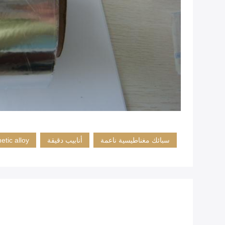
سبائك مغناطيسية ناعمة
أنابيب دقيقة
etic alloy