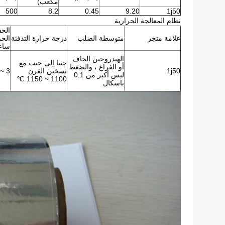
مكعب)
500
8.2
0.45
9.20
1j50
نظام المعالجة الحرارية
الح
علامة متجر
متوسطة الصلب
درجة حرارة التدفئة
الحر
ساع
الهيدروجين الجاف
جنبا إلى جنب مع
أو الفراغ ، والضغط
1j50
تسخين الفرن
3 ~ 6
ليس أكبر من 0.1
1100 ~ 1150 ℃
باسكال