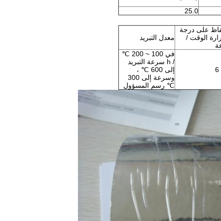
25.0
فاظ على درجة
ارة الوقت /
معدل التبريد
ة
في 100 ~ 200 ℃
/ h سرعة التبريد
إلى 600 ℃ ،
وسرعة إلى 300
℃ رسم المسؤول