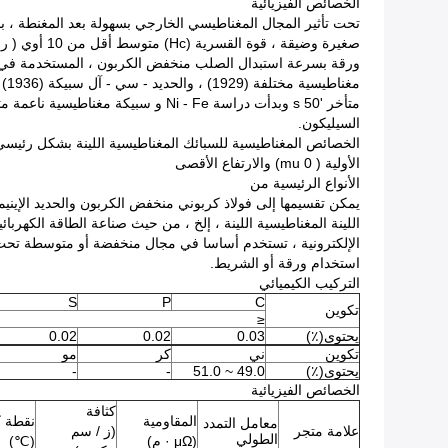
الخصائص الفيزيائية
تحت تأثير المجال المغناطيسي الخارجي بسهولة بعد المغنطة ، 
السيليكون.
الأولية ( mu 0) والارتفاع الأقصى
الأنواع الرئيسية من
يمكن تقسيمها إلى فولاذ كربوني منخفض الكربون والحديد الإينيمين
اللينة المغناطيسية اللينة ، إلخ ، من حيث صناعة الطاقة الكه
استخدام ورقة أو الشريط.
التركيب الكيميائي
S
P
C
تكوين
≤
يحتوى(٪)
0.03
0.02
0.02
تكوين
ني
كر
مو
يحتوى(٪)
49.0 ~ 51.0
-
-
الخصائص الفيزيائية
كثافة
المقاومية
نقطة 
معامل التمدد
علامة متجر
(ز / سم
الطولي
(μΩ · م)
(℃)