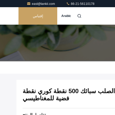
east@tankii.com
86-21-56110178
إقتباس
Arabic
Ni50Fe لينة المغناطيسي الصلب سبائك 500 نقطة كوري نقطة
فضية للمغناطيسي
تفاصيل المنتج