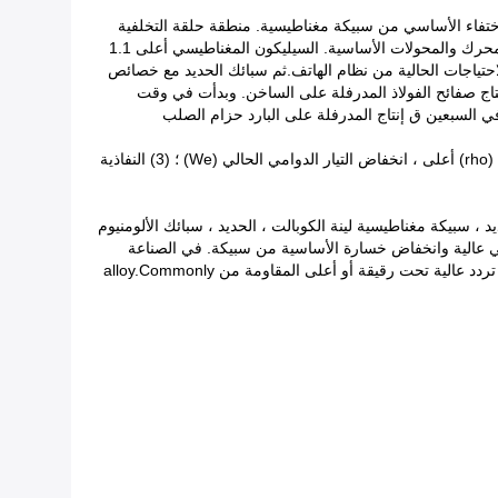
ختفاء الأساسي من سبيكة مغناطيسية. منطقة حلقة التخلفية
صغيرة وضيقة ، قوة القسرية (Hc) متوسط ​​أقل من 10 أوي ( رؤية سبائك الدقة) .في أواخر القرن 19 مصنوعة من الصلب منخفض الكربون المحرك والمحولات الأساسية. السيليكون المغناطيسي أعلى 1.1
يع منتجات صناعة الطاقة الكهربائية. في 1917 ني-في سبائك للتكيف مع الاحتياجات الحالية من نظام الهاتف.ثم سبائك الحديد مع خصائص
ية مختلفة (1929) ، والحديد - سي - آل سبيكة (1936) والحديد - آل سبيكة (1950) لتلبية الغرض الخاص. بدأت الصين في عام 1953 إنتاج صفائح الفولاذ المدرفلة على الساخن. وبدأت في وقت
بائك المغناطيسية اللينة الرئيسية .في السبعين ق إنتاج المدرفلة على البارد حزام الصلب
الخصائص المغناطيسية للسبائك المغناطيسية اللينة بشكل رئيسي هي: (1) القوة القسرية (Hc) وخسارة التخلفية المنخفضة (Wh) ؛ (2) المقاومة (rho) أعلى ، انخفاض التيار الدوامي الحالي (We) ؛ (3) النفاذية
 ، سبيكة مغناطيسية لينة الكوبالت ، الحديد ، سبائك الألومنيوم
سي عالية وانخفاض خسارة الأساسية من سبيكة. في الصناعة
الإلكترونية ، تستخدم أساسا في مجال منخفضة أو متوسطة تحت المغناطيسية مع نفاذية عالية والاكراه منخفض من سبيكة. يجب أن تعتمد على تردد عالية تحت رقيقة أو أعلى المقاومة من alloy.Commonly