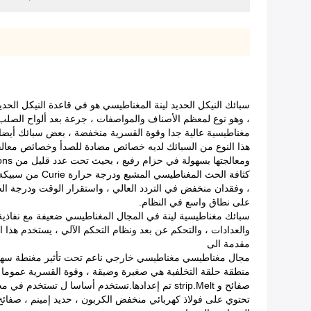
، وهو نوع لمعظم الأصناف والمواصفات ، جرعة بعد ألواح الصلب 
مغناطيسية عالية جدا وقوة القسرية منخفضة ، بعض سبائك أيضا ح
هذا النوع من السبائك لديه خصائص مضادة للصدأ وخصائص معالجة 
ومعالجتها بسهولة في حزام رفيع ، بحيث تحت عدد قليل من microns حزام رفيع ، تنطبق على عدد قليل من ميغاهرتز في التردد العالي.
كثافة الحث ال
، وفقدان منخفض في التردد العالي ، واستقرار الوقت ودرجة الحر
على نطاق واسع في النظام.
سبائك مغناطيسية لينة في المجال المغناطيسي ضعيفة مع نفاذية 
والعدادات ، والتحكم عن بعد ونظام التحكم الآلي ، يستخدم هذا ا
مقدمة الى
مجال مغناطيسي مغناطيسي خارجي ناعم تحت تأثير مغنطة سهلة ،
صفائح و strip.Melt تم إعدادها.تستخدم أساسا ل ت
تحتوي على فولاذ كهربائي منخفض الكربون ، حديد إمينم ، صفائح 