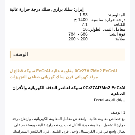
إبراز:
سلك برازي
,
سلك درجة حرارة عالية
المقاومية:
1.53
درجة حرارة مناسبة:
1400 ج
الكثافة:
7.1
معامل التمدد الطولي:
16
قوة الشد:
686 ~ 784
صلابة:
200 ~ 260
الوصف
0Cr27Al7Mo2 FeCrAl مقاومة عالية FeCrAl سبيكة قطاع ل
موقد كهربائي فرن سلك كهربائي صناعي التجهيزات
0Cr27Al7Mo2 FeCrAl سبيكة لعناصر التدفئة الكهربائية والأفران
الصناعية
سبائك التدفئة Fecral
1. الوصف
مع خصائص مقاومة عالية ، وانخفاض معامل المقاومة الكهربائية ، وارتفاع درجة
حرارة التشغيل ، مقاومة جيدة للتآكل تحت درجة حرارة عالية ، ويستخدم على
نطاق واسع في فرن الكريستال واحد ، فرن التلبيد ، فرن التكليس السيراميك