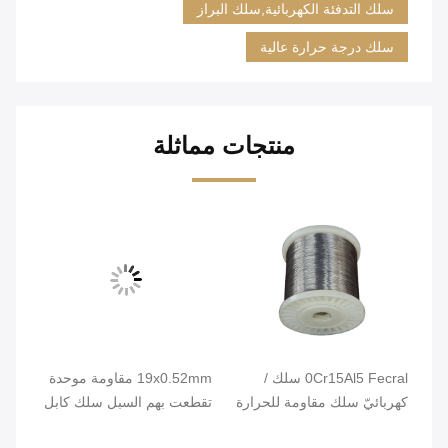
سلك التدفئة الكهربائية,سلك البراز
سلك درجة حرارة عالية
منتجات مماثلة
0Cr15Al5 Fecral سلك /
19x0.52mm مقاومة موحدة
مشر
كهربائيّ سلك مقاومة للحرارة
تقطعت بهم السبل سلك كابل
ئة
للفرن
لعناصر التدفئة
مرو