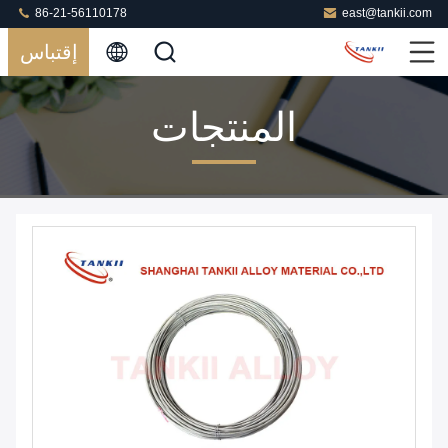
86-21-56110178
east@tankii.com
إقتباس
المنتجات