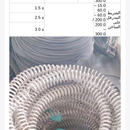
300.0
15.0 ~
± 1.5
60.0
الشريط
60.0 ~
المدرفل
± 2.5
/
200.0
على
200.0
الساخن
± 3.0
~
300.0