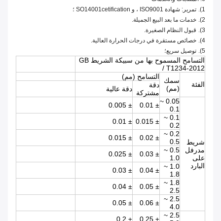
1).
تمرير: شهادة ISO9001 ، و SO14001cetification ؛
2).
خدمات ما بعد البيع الجميلة.
3).
قبول النظام الصغيرة.
4).
خصائص مستقرة في درجات الحرارة العالية.
5).
توصيل سريع؛
التسامح المسموح بها من سبيكة الشريط GB
/ T1234-2012
التسامح (مم)
سمك
الفئة
دقة
(مم)
دقة عالية
مشتركة
0.05 ~
± 0.005
± 0.01
0.1
0.1 ~
± 0.01
± 0.015
0.2
0.2 ~
± 0.015
± 0.02
0.5
شريط
مدرفل
0.5 ~
± 0.025
± 0.03
على
1.0
البارد
1.0 ~
± 0.03
± 0.04
1.8
1.8 ~
± 0.04
± 0.05
2.5
2.5 ~
± 0.05
± 0.06
4.0
2.5 ~
± 0.2
± 0.25