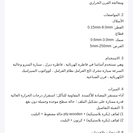
ومعالجة الفرن الحراري.
2. المواصفات
الأسلاك:
القطر: 0.15mm-8.0mm
قطاع:
سمك: 0.6mm-3.0mm
العرض: 5mm-250mm
3. الاستخدام
وهي تستخدم أساسا في قاطرة كهربائية ، قاطرة ديزل ، سيارة المترو وعالية
السرعة سيارة تتحرك الخ الفرامل نظام الفرامل ، كووكتوب السيراميك
الكهربائية ، فرن الصناعية.
4. الميزات
أداء مستقر
المضادة للأكسدة.
المقاومة للتآكل؛
استقرار درجات الحرارة العالية
قدرة ممتازة على تشكيل الملف ؛
حالة سطح موحدة وجميلة دون بقع.
5. التعبئة التفاصيل
1) لفائف (بكرة بلاستيكية) + ply-wooden حالة مضغوط + البليت
2) لفائف (بكرة بلاستيكية) + كرتون + البليت
6. المنتجات والخدمات