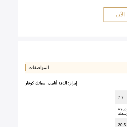
الآن
المواصفات
إبراز:
الدقة أنابيب
,
سبائك كوفار
7.7
ودرجة
وسطة
20.5