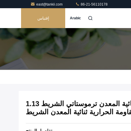
east@tankii.com
86-21-56110178
إقتباس
Arabic
تيلكون 200 الدقة سبائك ثنائية المعدن ترموستاتي الشريط 1.13
اومة الحرارية ثنائية المعدن الشريط
تفاصيل المنتج