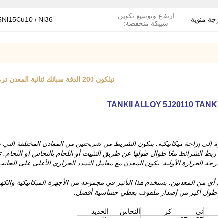
ارتفاع وتوسيع تكوين
Ni15Cu10 / Ni36
سبيكة منخفضة:
تيلكون 200 الدقة سبائك ثنائية المعدن ترموستاتي الشريط 1.13 المقاومة الحرارية ثنائية المعدن الشريط
إلى إزاحة ميكانيكية.
يتكون الشريط من شريحتين من المعادن المختلفة التي تت
 ربط الشرائط معًا طوال طولها عن طريق التثبيت أو اللحام بالنحاس أو اللحام.
ت
جة الحرارة الأولية.
يكون المعدن مع معامل التمدد الحراري الأعلى على الجا
 أي من المعدنين.
يستخدم هذا التأثير في مجموعة من الأجهزة الميكانيكية والكهرب
طول أكبر من إصدار ملفوف يعطي حساسية أفضل.
ني
كر
النحاس
الحديد