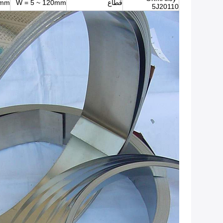
قطاع
W = 5 ~ 120mm
1mm
5J20110