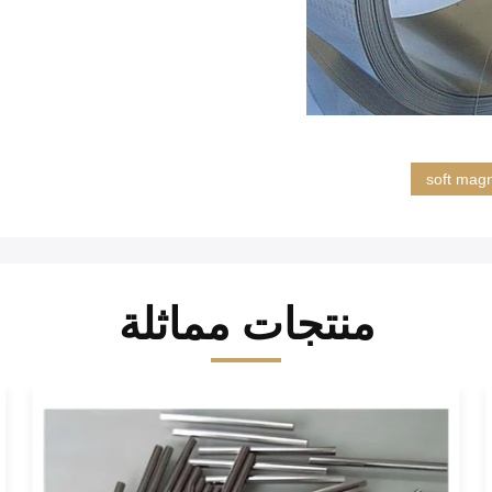
soft magn
منتجات مماثلة