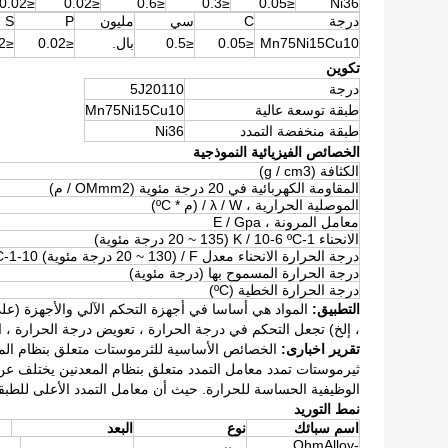
≤0.02
≤0.02
≤0.6
≤0.3
≤0.05
Ni36
درجة
C
سي
مليون
P
S
Mn75Ni15Cu10
≤0.05
≤0.5
بال.
≤0.02
≤0.02
تكوين
درجة
5J20110
طبقة توسعة عالية
Mn75Ni15Cu10
طبقة منخفضة التمدد
Ni36
الخصائص الفيزيائية النموذجية
الكثافة (g / cm3)
المقاومة الكهربائية في 20 درجة مئوية (OMmm2 / م)
الموصلية الحرارية ، λ / W / (م * ºC)
معامل المرونة ، E / Gpa
الانحناء K / 10-6 ºC-1 (20 ~ 135 درجة مئوية)
درجة الحرارة الانحناء معدل F / (20 ~ 130 درجة مئوية) 10-6ºC-1
درجة الحرارة المسموح بها (درجة مئوية)
درجة الحرارة الخطية (ºC)
التطبيق:
المواد هي أساسا في أجهزة التحكم الآلي والأجهزة (على 
، إلخ) تجعل التحكم في درجة الحرارة ، تعويض درجة الحرارة ، 
تقرير اخبارى:
الخصائص الأساسية للثرموستات متعلق بنظام المعد
ثيرموستات تمدد معامل التمدد متعلق بنظام المعدنين يختلف عن
الوظيفية الحساسة للحرارة. حيث أن معامل التمدد الأعلى للطب
نمط التوريد
اسم سبائك
نوع
البعد
OhmAlloy-