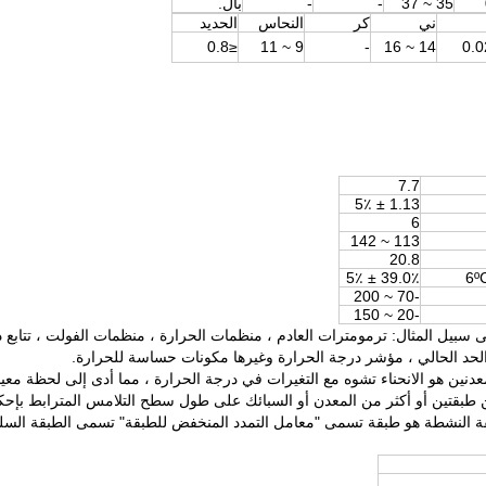
35 ~ 37
-
-
بال.
ني
كر
النحاس
الحديد
≤0.8
9 ~ 11
-
14 ~ 16
7.7
1.13 ± 5٪
6
113 ~ 142
20.8
39.0٪ ± 5٪
-70 ~ 200
-20 ~ 150
سبيل المثال: ترمومترات العادم ، منظمات الحرارة ، منظمات الفولت ، تتابع درج
الحد الحالي ، مؤشر درجة الحرارة وغيرها مكونات حساسة للحرارة.
نين هو الانحناء تشوه مع التغيرات في درجة الحرارة ، مما أدى إلى لحظة معين
 طبقتين أو أكثر من المعدن أو السبائك على طول سطح التلامس المترابط بإحك
قة النشطة هو طبقة تسمى "معامل التمدد المنخفض للطبقة" تسمى الطبقة السلب