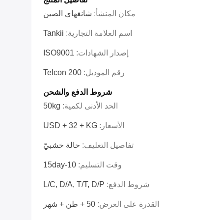
مكان المنشأ:
شانغهاي الصين
اسم العلامة التجارية:
Tankii
إصدار الشهادات:
ISO9001
رقم الموديل:
Telcon 200
شروط الدفع والشحن
الحد الأدنى لكمية:
50kg
الأسعار:
USD + 32 + KG
تفاصيل التغليف:
حالة خشبيّ
وقت التسليم:
10-15day
شروط الدفع:
L/C, D/A, T/T, D/P
القدرة على العرض:
50 + طن + شهر