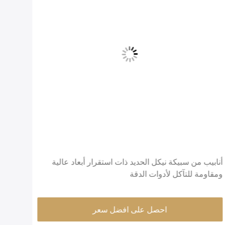
أنابيب من سبيكة نيكل الحديد ذات استقرار أبعاد عالية
ومقاومة للتآكل لأدوات الدقة
الدقيقة OD سطح مشرق بناء 
احصل على افضل سعر