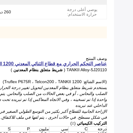
يوصي أعلى درجة
260 درجة مئوية
حرارة الاستخدام:
وصف المنتج
عناصر التحكم الحراري مع قطاع الثنائي المعدني TANKII ALLOY 5J20110 TANKII 1200
TANKII Alloy-5J20110 (
شريط متعلق بنظام المعدنين
)
(الاسم الشائع: Truflex P675R ، Telcon200 ، TANKII 1200)
يستخدم شريط متعلق بنظام المعدنين لتحويل تغيير درجة الحرارة 
الصلب والنحاس ، أو في بعض الحالات من الصلب والنحاس.
يتم
واحدة إذا تم تسخينه ، وفي الاتجاه المعاكس إذا تم تبريده تحت در
الداخلي عند تبريده
الإزاحة الجانبية للقطاع أكبر بكثير من التوسع الطولي الصغير في
في شكل مسطح.
في حالات أخرى ، يتم لفها في ملف للاكتفاق.
التركيب الكيميائي
(٪)
درجة
C
سي
مليون
P
S