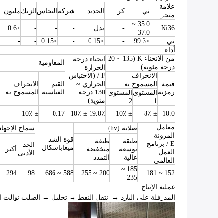
علامة
ني
كر
الحديد
شركة
النحاس
الزنك
مليون
متجر
35.0 ~
Ni36
-
بدل
-
-
-
≤0.6
37.0
ني
≤99.3
-
≤0.15
-
≤0.15
-
-
أداء
من الانحناء K (20 ~ 135
انحناء درجة
المقاومية
درجة مئوية)
الحرارة
الانحراف
F / (الاحتباس
قيمة
المسموح به
الحراري ~
القيم
الانحراف
رمزية
130 درجة
القياسية
المسموح به
المستوى
المستوي
مئوية)
2
1
± 10٪
0.17
19.0٪ ± 10٪
± 10٪
± 8٪
10.0
معامل
صلابة (hv)
سماح الإجهاد Pa
المرونة
قوة الشد
طبقة
طبقة
E / برنامج
الحد
ميغاباسكال
توسعة
منخفضة
أكبر
العمل
الأدنى
عالية
التمدد
العالمي
185 ~
294
98
588 ~ 686
200 ~ 255
152 ~ 181
235
عملية الإنتاج
المدرفلة على البارد → انتقل النفط → تخليل → الصلب توالت ا