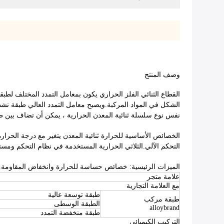
وصف المنتج
القطاع الثنائي الفلز الحراري يكون بمعامل التمدد المختلف لطب
الشكل في المواد المركبة.ويصبح معامل التمدد العالي طبقة نشط
نفس نوع سلسلة ثنائية المعدن الحرارية ، يمكن أن تضاف بين 
الخصائص الأساسية للحرارة ثنائية المعدن يتغير مع درجة الحرار
التحكم الآلي.الثلاثي الحرارية المستخدمة في نظام التحكم وم
الميزات الرئيسية: خصائص حساسة للحرارة وانخفاض المقاومة. تحت 300 درجة مئوية منعطف مستقيم ، يمكن تجنب إنتاج سلالة بعيدة في درجة
علامة متجر
مع العلامة التجارية
طبقة توسعة عالية
طبقة مركب
الطبقة الوسطى
alloybrand
طبقة منخفضة التمدد
التركيب الكيميائي