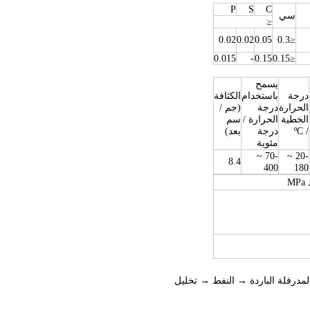
P
S
C
سي
≤
0.02
0.02
0.05
≤0.3
0.015
-
0.15
≤0.15
يسمح
درجة
باستخدام
الكثافة
الحرارة
درجة
(جم /
الخطية
الحرارة /
سم
/ ºC
درجة
بعد)
مئوية
-70 ~
-20 ~
8.4
400
180
M
لمدرفلة الباردة → النفط → تخليل