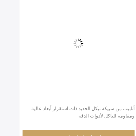
أنابيب من سبيكة نيكل الحديد ذات استقرار أبعاد عالية
ومقاومة للتآكل لأدوات الدقة
الدقيقة OD سطح مشرق بناء 