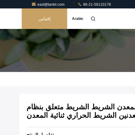
east@tankii.com
86-21-56110178
إقتباس
Arabic
 ثنائية المعدن الشريط الشريط متعلق بنظام
عدنين الشريط الحراري ثنائية المعدن
تفاصيل المنتج