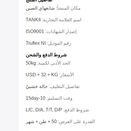
مكان المنشأ:
شانغهاي الصين
اسم العلامة التجارية:
TANKII
إصدار الشهادات:
ISO9001
رقم الموديل:
Truflex NI
شروط الدفع والشحن
الحد الأدنى لكمية:
50kg
الأسعار:
USD + 32 + KG
تفاصيل التغليف:
حالة خشبيّ
وقت التسليم:
10-15day
شروط الدفع:
L/C, D/A, T/T, D/P
القدرة على العرض:
50 + طن + شهر