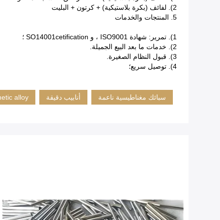
2).
لفائف (بكرة بلاستيكية) + كرتون + البليت
5. المنتجات والخدمات
1).
تمرير: شهادة ISO9001 ، و SO14001cetification ؛
2).
خدمات ما بعد البيع الجميلة.
3).
قبول النظام الصغيرة.
4).
توصيل سريع؛
سبائك مغناطيسية ناعمة
أنابيب دقيقة
etic alloy