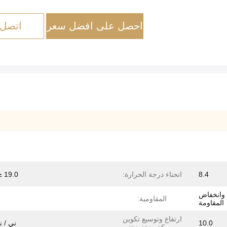
احصل على افضل سعر
اتصل 
8.4
انحناء درجة الحرارة:
19.0 ± 10٪
وانخفاض
المقاومية:
المقاومة
ارتفاع وتوسيع تكوين
10.0
ني / ني