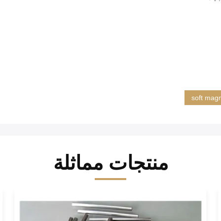
soft magn
منتجات مماثلة