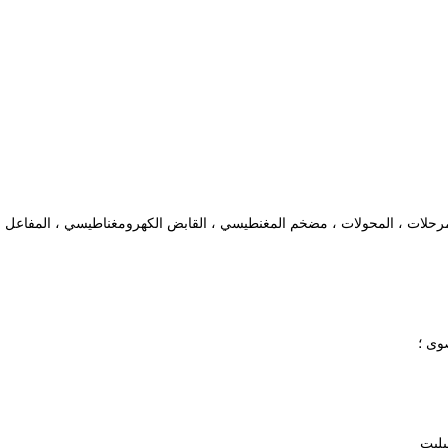
مرحلات ، المحولات ، مضخم المغنطيسي ، القابض الكهرومغناطيسي ، المفاعل
بليت