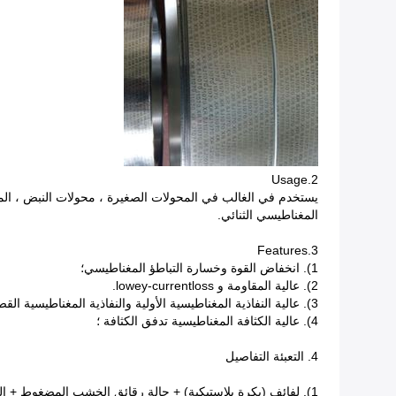
2.Usage
يستخدم في الغالب في المحولات الصغيرة ، محولات النبض ، ال
المغناطيسي الثنائي.
3.Features
1). انخفاض القوة وخسارة التباطؤ المغناطيسي؛
2). عالية المقاومة و lowey-currentloss.
3). عالية النفاذية المغناطيسية الأولية والنفاذية المغناطيسية القصوى ؛
4). عالية الكثافة المغناطيسية تدفق الكثافة ؛
4. التعبئة التفاصيل
1).
لفائف (بكرة بلاستيكية) + حالة رقائق الخشب المضغوط + ال