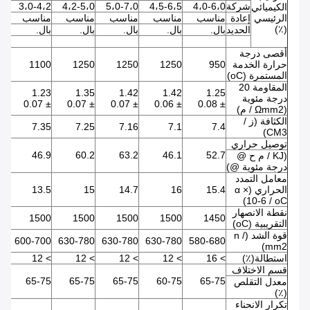
شركة
4،0-6،0
4،5-6،5
5،0-7،0
4،2-5،0
3،0-4،2
،0
الكيميائي
الرئيسي
إعادة
مناسب
مناسب
مناسب
مناسب
مناسب
من
(٪)
الحديد
بال.
بال.
بال.
بال.
بال.
با
.5
أقصى درجة
حرارة الخدمة
950
1250
1250
1250
1100
50
المستمرة (oC)
المقاومة 20
45
1.23
1.35
1.42
1.42
1.25
درجة مئوية
± 0.07
± 0.07
± 0.07
± 0.07
± 0.06
± 0.08
(Ωmm2 / م)
الكثافة (ز /
.1
7.35
7.25
7.16
7.1
7.4
CM3)
توصيل حراري
.1
46.9
60.2
63.2
46.1
52.7
(KJ / م ح @
درجة مئوية @)
معامل التمدد
الحراري (α ×
15.4
16
14.7
15
13.5
16
10-6 / oC)
نقطة الانصهار
10
1500
1500
1500
1500
1450
التقريبية (oC)
قوة الشد (n /
00
600-700
630-780
630-780
630-780
580-680
mm2)
استطالة(٪)
> 16
> 12
> 12
> 12
> 12
> 12
قسم الاختلاف
75
65-75
65-75
65-75
60-75
65-75
معدل التقلص
(٪)
تكرار الانحناء