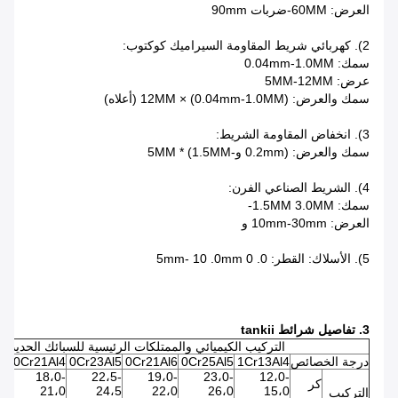
العرض: 60MM-ضربات 90mm
2). كهربائي شريط المقاومة السيراميك كوكتوب:
سمك: 0.04mm-1.0MM
عرض: 5MM-12MM
سمك والعرض: (0.04mm-1.0MM) × 12MM (أعلاه)
3). انخفاض المقاومة الشريط:
سمك والعرض: (0.2mm و-1.5MM) * 5MM
4). الشريط الصناعي الفرن:
سمك: 1.5MM 3.0MM-
العرض: 10mm-30mm و
5).
الأسلاك: القطر: 0.
0
.0mm
10
5mm-
3. تفاصيل شرائط tankii
التركيب الكيميائي والممتلكات الرئيسية للسبائك الحديدية e-Cr-Al
درجة الخصائص
1Cr13Al4
0Cr25Al5
0Cr21Al6
0Cr23Al5
0Cr21Al4
Nb
18،0-
22،5-
19،0-
23،0-
12،0-
كر
،0
21،0
24،5
22،0
26،0
15،0
التركيب