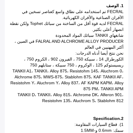
1. الوصف
FECRAL تم استخدامه على نطاق واسع كعناصر تسخين في
الأفران الصناعية والأفران الكهربائية.
FECRAL لديه قوة أقل من الساخنة من سبائك Tophet ولكن نقطة
انصهار أعلى بكثير.
شانغهاي TANKII سبائك المواد المحدودة
FALRAL AND ALCHROME ALLOY PRODUCER في الصين ،
أكثر المهنيين في العالم
نحن ننتج أيضا أدناه الدرجات:
الكورطرال 14 ، سبيكة 750 ، الفيرون 902 ، الكروم 750 ،
ريسيستوكم 125 ، الوكروم ، 750 سبيكة ، ستابلهم 750
TANKII A1، TANKII، Alloy 875، Resistohm 145، Aluchrom 0،
Alchrome 875، MWS-875، Stablohm 875، KAF TANKII AF،
Resistohm Y، Aluchrom Y، Alloy 837، AF KAPM KAPM، Alloy
875 PM، TANKII APM
TANKII D، TANKII، Alloy 815، Alchrome DK، Alferon 901،
Resistohm 135، Aluchrom S، Stablohm 812
2.Specification
1). قطاع السيارات المقاومة:
سمك: 0.6mm و-1.5MM