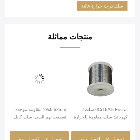
سلك درجة حرارة عالية
منتجات مماثلة
0Cr15Al5 Fecral سلك /
19x0.52mm مقاومة موحدة
مشر
كهربائيّ سلك مقاومة للحرارة
تقطعت بهم السبل سلك كابل
ئة
للفرن
لعناصر التدفئة
مرو
صغي
احصل على افضل سعر
احصل على افضل سعر
ا