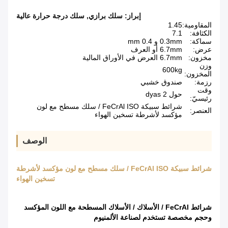
إبراز:
سلك برازي
,
سلك درجة حرارة عالية
المقاومية:
1.45
الكثافة:
7.1
سماكة:
0.3mm و 0.4 mm
عرض:
6.7mm أو العرف
مخزون:
6.7mm العرض في الأوراق المالية
وزن
600kg
المخزون:
رزمة:
صندوق خشبي
وقت
حول 2 dyas
رئيسيّ:
شرائط سبيكة FeCrAl ISO / سلك مسطح مع لون
العنصر:
مؤكسد لأشرطة تسخين الهواء
الوصف
شرائط سبيكة FeCrAl ISO / سلك مسطح مع لون مؤكسد لأشرطة
تسخين الهواء
شرائط FeCrAl / الأسلاك / الأسلاك المسطحة مع اللون المؤكسد
وحجم مخصصة تستخدم لصناعة الألمنيوم