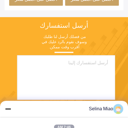
أرسل استفسارك
من فضلك أرسل لنا طلبك 
وسوف نقوم بالرد عليك في 
أقرب وقت ممكن.
Selina Miao
يرسل
7:46 AM