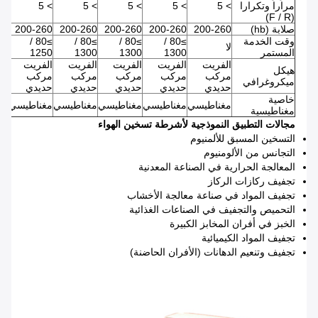
مرارا وتكرارا
> 5
> 5
> 5
> 5
> 5
> 5
(F / R)
صلابة (hb)
200-260
200-260
200-260
200-260
200-260
60
وقت الخدمة
≥80 /
≥80 /
≥80 /
≥80 /
لا
≥50 / 1350
المستمر
1300
1300
1300
1250
الفريت
الفريت
الفريت
الفريت
الفريت
ال
هيكل
مركب
مركب
مركب
مركب
مركب
مر
ميكروغرافي
حديدي
حديدي
حديدي
حديدي
حديدي
حد
خاصية
مغناطيسي
مغناطيسي
مغناطيسي
مغناطيسي
مغناطيسي
مغ
مغناطيسية
مجالات التطبيق النموذجية لأشرطة تسخين الهواء
التسخين المسبق للألمنيوم
التجانس من الألومنيوم
المعالجة الحرارية في الصناعة المعدنية
تجفيف ركازات الركاز
تجفيف المواد في صناعة معالجة الأخشاب
التحميص والتجفيف في الصناعات الغذائية
الخبز في أفران المخابز الكبيرة
تجفيف المواد الكيميائية
تجفيف وتنعيم الدهانات (الأفران الحاضنة)