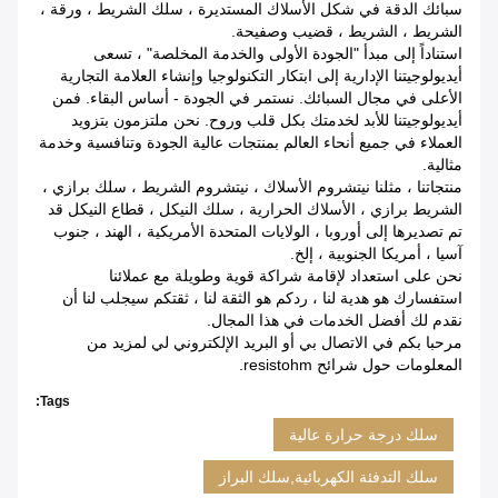
سبائك الدقة في شكل الأسلاك المستديرة ، سلك الشريط ، ورقة ،
الشريط ، الشريط ، قضيب وصفيحة.
استناداً إلى مبدأ "الجودة الأولى والخدمة المخلصة" ، تسعى
أيديولوجيتنا الإدارية إلى ابتكار التكنولوجيا وإنشاء العلامة التجارية
الأعلى في مجال السبائك. نستمر في الجودة - أساس البقاء. فمن
أيديولوجيتنا للأبد لخدمتك بكل قلب وروح. نحن ملتزمون بتزويد
العملاء في جميع أنحاء العالم بمنتجات عالية الجودة وتنافسية وخدمة
مثالية.
منتجاتنا ، مثلنا نيتشروم الأسلاك ، نيتشروم الشريط ، سلك برازي ،
الشريط برازي ، الأسلاك الحرارية ، سلك النيكل ، قطاع النيكل قد
تم تصديرها إلى أوروبا ، الولايات المتحدة الأمريكية ، الهند ، جنوب
آسيا ، أمريكا الجنوبية ، إلخ.
نحن على استعداد لإقامة شراكة قوية وطويلة مع عملائنا
استفسارك هو هدية لنا ، ردكم هو الثقة لنا ، ثقتكم سيجلب لنا أن
نقدم لك أفضل الخدمات في هذا المجال.
مرحبا بكم في الاتصال بي أو البريد الإلكتروني لي لمزيد من
المعلومات حول شرائح resistohm.
Tags:
سلك درجة حرارة عالية
سلك التدفئة الكهربائية,سلك البراز