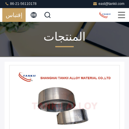
86-21-56110178
east@tankii.com
إقتباس
المنتجات