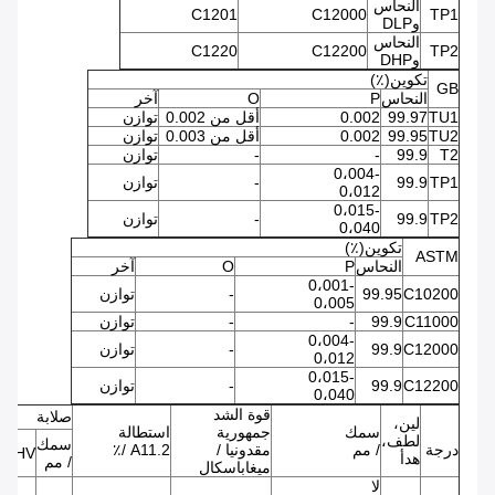
النحاس
C1201
C12000
TP1
وDLP
النحاس
C1220
C12200
TP2
وDHP
تكوين(٪)
GB
النحاس
P
O
آخر
TU1
99.97
0.002
أقل من 0.002
توازن
TU2
99.95
0.002
أقل من 0.003
توازن
T2
99.9
-
-
توازن
0،004-
TP1
99.9
-
توازن
0،012
0،015-
TP2
99.9
-
توازن
0،040
تكوين(٪)
ASTM
النحاس
P
O
آخر
0،001-
C10200
99.95
-
توازن
0،005
C11000
99.9
-
-
توازن
0،004-
C12000
99.9
-
توازن
0،012
0،015-
C12200
99.9
-
توازن
0،040
قوة الشد
صلابة
لين،
سمك
جمهورية
استطالة
لطف،
سمك
درجة
/ مم
مقدونيا /
A11.2 /٪
HV
هدأ
/ مم
ميغاباسكال
لا