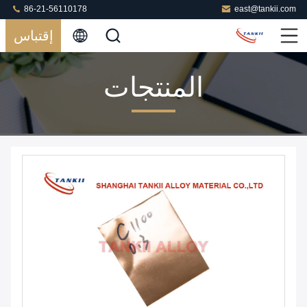
86-21-56110178
east@tankii.com
إقتباس
المنتجات