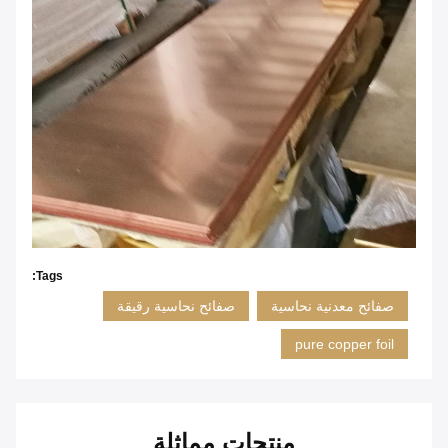
Tags:
صفائح معدنية نحاسية
صفائح نحاسية رقيقة
pure copper foil
منتجات مماثلة