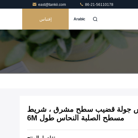
east@tankii.com
86-21-56110178
إقتباس
Arabic
C2800  نحاس جولة قضيب سطح مشرق ، شريط
مسطح الصلبة النحاس طول 6M
تفاصيل المنتج