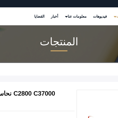
ت
فيديوهات
معلومات عنا
أخبار
القضايا
المنتجات
C37000