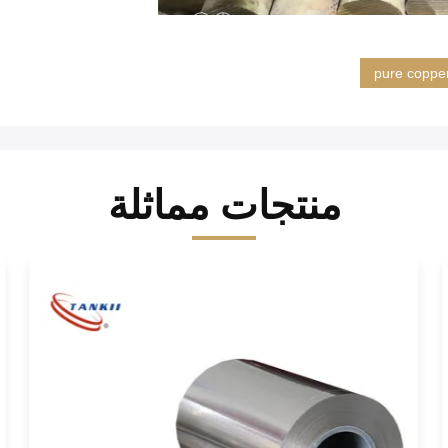
pure copper
منتجات مماثلة