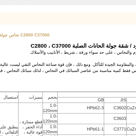
C2800 C37000 نحاس جولة قضيب سطح مشرق ، شريط مسطح الصلبة النحاس طول 6M
نيوم والنحاس ، على حد سواء ورقة ، شريط ، الأنابيب والأسلاك
س فقط كمية مناسبة من عناصر السبائك في النحاس ، لذلك سبائك النحاس ، قوة عا
بحجم
مميزات
استعمال
GB
JIS
1.0-
HPb62-3
C3602
CuZ
120mm
1.0-
C3603
120mm
قطع ممتازة ،
1.0-
أداء الحفر ،
ينطبق على
HPb61-1
C3771
CuZ
120mm
قوة عالية ،
التلقائي ، 