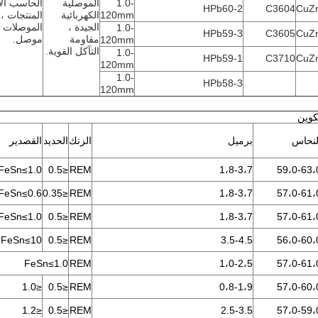
1.0-
الموصلية
الحاسب ال
HPb60-2
C3604
CuZ
120mm
الكهربائية
المنتجات ، 
الجيدة ،
الموصلات ال
1.0-
HPb59-3
C3605
CuZ
مقاومة
موصل.
120mm
التآكل القوية.
1.0-
HPb59-1
C3710
CuZ
120mm
1.0-
HPb58-3
120mm
كوين
لنحاس
برميل
الزنك
الحديد
القصدير
FeSn≤1.0
≤0.5
REM
1،8-3،7
59،0-63،
FeSn≤0.6
≤0.35
REM
1،8-3،7
57،0-61،
FeSn≤1.0
≤0.5
REM
1،8-3،7
57،0-61،
FeSn≤10
≤0.5
REM
3.5-4.5
56،0-60،
FeSn≤1.0
REM
1،0-2،5
57،0-61،
≤1.0
≤0.5
REM
0،8-1،9
57،0-60،
≤1.2
≤0.5
REM
2.5-3.5
57،0-59،