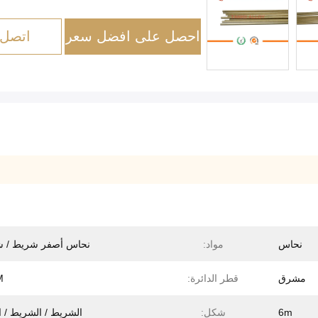
احصل على افضل سعر
اتصل 
نحاس
مواد:
نحاس أصفر شريط / 
مشرق
قطر الدائرة:
،
6m
شكل:
الشريط / الشريط / ا