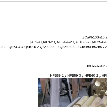
2 ، QSn4-4-4 QSn7-0.2 QSn8-0.3 ، ZQSn6-6-3 ، ZCuSn5Pb5Zn5 ، ZCuSn10Pb1 ،