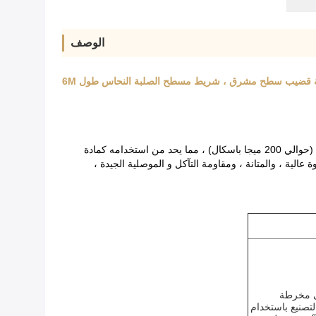
الوصف
أكبر خصائص النحاس هي الموصلية العالية ، والتوصيل الحراري ، والمقاومة الجيدة للتآكل. ومع ذلك ، فإن قوة صناعة النحاس النقي ليست عالية (حوالي 200 ميجا باسكال) ، مما يحد من استخدامه كمادة
لية ، والمتانة ، ومقاومة التآكل و الموصلية الجيدة ،
 مخرطة
التصنيع باستخدام