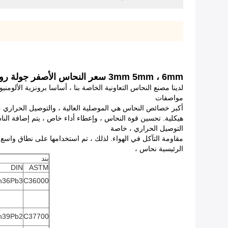
3mm 5mm ، 6mm سعر النحاس الأصفر جولة رود / شقة جولة الحانات الصلبة C2800 ، C37000
لدينا مصنع النحاس التعاونية الخاصة بنا ، أساسا برونزية الألوم
مواصفات
هيكلية. تحسين قوة النحاس ، وإعطاء أداء خاص ، يتم إضافة النا
التوصيل الحراري ، خاصة
مقاومة التآكل في الهواء. لذلك ، تم استخدامها على نطاق واسع
الرئيسية نحاس ،
بند
DIN
ASTM
n36Pb3
C36000
n39Pb2
C37700